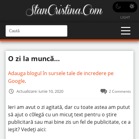
LIGHT
C
a
C
a
u
u
t
t
ă
O zi la muncă…
î
ă
n
S
î
i
Adauga blogul în sursele tale de incredere pe
t
n
e
Google
.
s
i
Actualizare: iunie 10, 2020
2 Comments
t
e
Ieri am avut o zi agitată, dar cu toate astea am putut
să ajut o c0legă cu un micuț text pentru o știre
publicitară sau mai bine zis un fel de publicitate, ce a
ieșit? Vedeți aici: