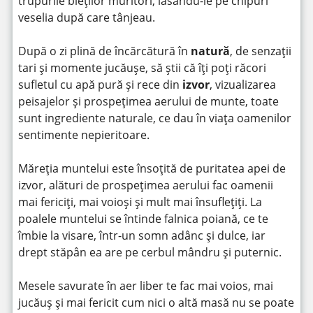
trupurile bieților muritori, lăsându-le pe chipuri
veselia după care tânjeau.
După o zi plină de încărcătură în
natură
, de senzații
tari și momente jucăușe, să știi că îți poți răcori
sufletul cu apă pură și rece din
izvor
, vizualizarea
peisajelor și prospețimea aerului de munte, toate
sunt ingrediente naturale, ce dau în viața oamenilor
sentimente nepieritoare.
Măreția muntelui este însoțită de puritatea apei de
izvor, alături de prospețimea aerului fac oamenii
mai fericiți, mai voioși și mult mai însuflețiți. La
poalele muntelui se întinde falnica poiană, ce te
îmbie la visare, într-un somn adânc și dulce, iar
drept stăpân ea are pe cerbul mândru și puternic.
Mesele savurate în aer liber te fac mai voios, mai
jucăuș și mai fericit cum nici o altă masă nu se poate