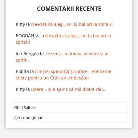
COMENTARII RECENTE
Kitty
la
Nevoită să aleg… ori la bal ori la spital?!
BOGDAN V.
la
Nevoită să aleg… ori la bal ori la
spital?!
Ion Bengea
la
Te simt… în inimă, în vene și în
spirit…
Bobita
la
Liniște, speranță și iubire – elemente
cheie pentru un Crăciun vindecător
Kitty
la
Doare… și a ajuns să mă doară rău…
Ghid Saltele
Aer condiționat