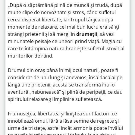
„După o săptămână plină de muncă și trudă, după
multe clipe de nervozitate și stres, când sufletul
cerea disperat libertate, iar trupul tânjea după
momente de relaxare, cel mai bun lucru era să îți
strângi prietenii și să mergi în
drumeții
, să vezi
minunatele peisaje ce uneori prind viață. Magia cu
care te întâmpină natura hrănește sufletul istovit al
muritorilor de rând.
Drumul din oraș până în mijlocul naturii, poate fi
considerat de unii lung și anevoios, însă dacă ai pe
lângă tine prietenii, acesta se transformă într-o
aventură „nebunească” și plină de peripeții, ce dau
spiritului relaxare și împlinire sufletească.
Frumusețea, libertatea și liniștea sunt factorii ce
înnobilează omul, fără a lăsa semne de regrete și
urme de tristețe, astfel încât armonia poate învălui