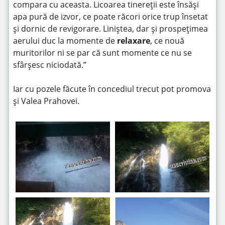
compara cu aceasta. Licoarea tinereții este însăși
apa pură de izvor, ce poate răcori orice trup însetat
și dornic de revigorare. Liniștea, dar și prospețimea
aerului duc la momente de
relaxare
, ce nouă
muritorilor ni se par că sunt momente ce nu se
sfârșesc niciodată.”
Iar cu pozele făcute în concediul trecut pot promova
și Valea Prahovei.