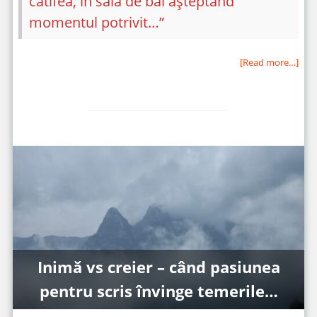
catifea, în sala de bal așteptând
momentul potrivit…”
[Read more…]
Inimă vs creier – când pasiunea
pentru scris învinge temerile…