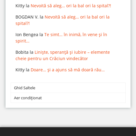
Kitty
la
Nevoită să aleg… ori la bal ori la spital?!
BOGDAN V.
la
Nevoită să aleg… ori la bal ori la
spital?!
Ion Bengea
la
Te simt… în inimă, în vene și în
spirit…
Bobita
la
Liniște, speranță și iubire – elemente
cheie pentru un Crăciun vindecător
Kitty
la
Doare… și a ajuns să mă doară rău…
Ghid Saltele
Aer condiționat