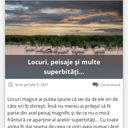
Locuri, peisaje și multe
superbități…
Scris pe iulie 5, 2021
Comentează
Locuri magice ai putea spune că vei da de ele ori de
câte ori îți dorești. Însă nu mereu ai prilejul să fii
parte din acel peisaj magnific și de ce nu o mică
frântură ce aparține al acelor superbități… Cu toate
astea îți dai seama de ceea ce poți avea numai când