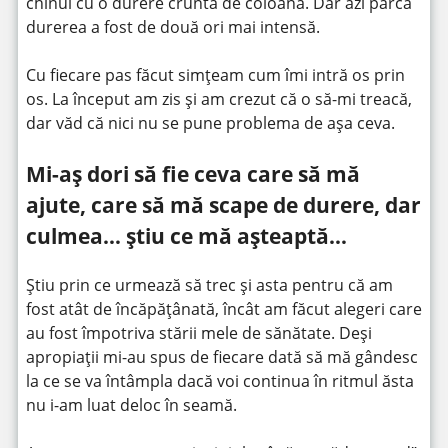
chinui cu o durere cruntă de coloană. Dar azi parcă
durerea a fost de două ori mai intensă.
Cu fiecare pas făcut simțeam cum îmi intră os prin
os. La început am zis și am crezut că o să-mi treacă,
dar văd că nici nu se pune problema de așa ceva.
Mi-aș dori să fie ceva care să mă
ajute, care să mă scape de durere, dar
culmea… știu ce mă așteaptă…
Știu prin ce urmează să trec și asta pentru că am
fost atât de încăpățânată, încât am făcut alegeri care
au fost împotriva stării mele de sănătate. Deși
apropiații mi-au spus de fiecare dată să mă gândesc
la ce se va întâmpla dacă voi continua în ritmul ăsta
nu i-am luat deloc în seamă.