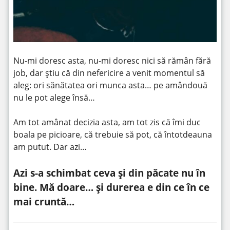
Nu-mi doresc asta, nu-mi doresc nici să rămân fără
job, dar știu că din nefericire a venit momentul să
aleg: ori sănătatea ori munca asta… pe amândouă
nu le pot alege însă…
Am tot amânat decizia asta, am tot zis că îmi duc
boala pe picioare, că trebuie să pot, că întotdeauna
am putut. Dar azi…
Azi s-a schimbat ceva și din păcate nu în
bine. Mă doare… și durerea e din ce în ce
mai cruntă…