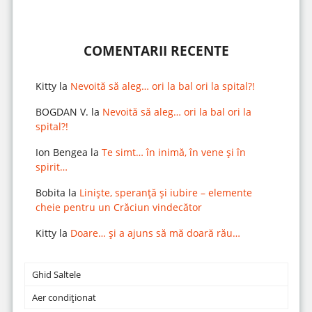
COMENTARII RECENTE
Kitty
la
Nevoită să aleg… ori la bal ori la spital?!
BOGDAN V.
la
Nevoită să aleg… ori la bal ori la
spital?!
Ion Bengea
la
Te simt… în inimă, în vene și în
spirit…
Bobita
la
Liniște, speranță și iubire – elemente
cheie pentru un Crăciun vindecător
Kitty
la
Doare… și a ajuns să mă doară rău…
Ghid Saltele
Aer condiționat