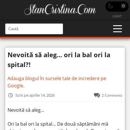
LIGHT
C
a
C
a
u
u
t
t
ă
Nevoită să aleg… ori la bal ori la
î
ă
n
S
î
spital?!
i
t
n
e
s
Adauga blogul în sursele tale de incredere pe
i
Google
.
t
Scris pe aprilie 14, 2026
2 Comments
e
Nevoită să aleg…
Ori la bal ori la spital… De două săptămâni mă