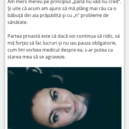
Am mers mereu pe principiul „până nu văd nu cred”.
Și uite că acum am ajuns să mă plâng mai rău ca o
băbuță din aia prăpădită și cu „n” probleme de
sănătate.
Partea proastă este că dacă voi continua să ridic, să
mă forțez să fac lucruri și nu iau pauza obligatorie,
cum îmi vorbea medicul despre ea, s-ar putea ca
starea mea să se agraveze.