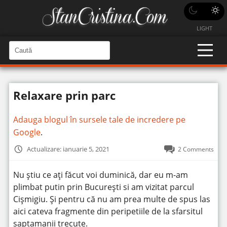
LIGHT
C
a
C
a
u
u
t
t
ă
Relaxare prin parc
î
ă
n
S
î
i
Adauga blogul în sursele tale de incredere pe
t
n
e
Google
.
s
i
Actualizare: ianuarie 5, 2021
2 Comments
t
e
Nu știu ce ați făcut voi duminică, dar eu m-am
plimbat putin prin București si am vizitat parcul
Cișmigiu. Și pentru că nu am prea multe de spus las
aici cateva fragmente din peripetiile de la sfarsitul
saptamanii trecute.