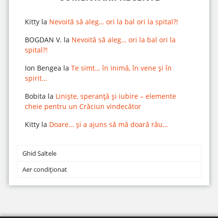
Kitty
la
Nevoită să aleg… ori la bal ori la spital?!
BOGDAN V.
la
Nevoită să aleg… ori la bal ori la
spital?!
Ion Bengea
la
Te simt… în inimă, în vene și în
spirit…
Bobita
la
Liniște, speranță și iubire – elemente
cheie pentru un Crăciun vindecător
Kitty
la
Doare… și a ajuns să mă doară rău…
Ghid Saltele
Aer condiționat