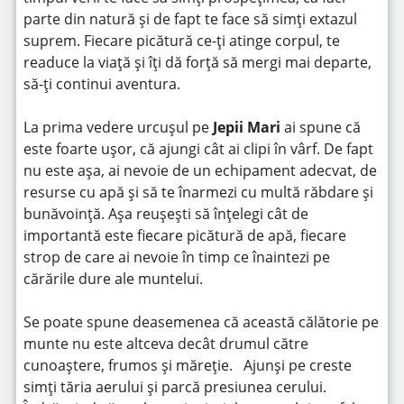
parte din natură și de fapt te face să simți extazul
suprem. Fiecare picătură ce-ți atinge corpul, te
readuce la viață și îți dă forță să mergi mai departe,
să-ți continui aventura.
La prima vedere urcușul pe
Jepii Mari
ai spune că
este foarte ușor, că ajungi cât ai clipi în vârf. De fapt
nu este așa, ai nevoie de un echipament adecvat, de
resurse cu apă și să te înarmezi cu multă răbdare și
bunăvoință. Așa reușești să înțelegi cât de
importantă este fiecare picătură de apă, fiecare
strop de care ai nevoie în timp ce înaintezi pe
cărările dure ale muntelui.
Se poate spune deasemenea că această călătorie pe
munte nu este altceva decât drumul către
cunoaștere, frumos și măreție. Ajunși pe creste
simți tăria aerului și parcă presiunea cerului.