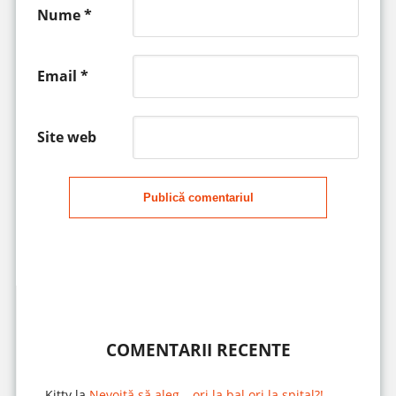
Nume
*
Email
*
Site web
Publică comentariul
COMENTARII RECENTE
Kitty
la
Nevoită să aleg… ori la bal ori la spital?!