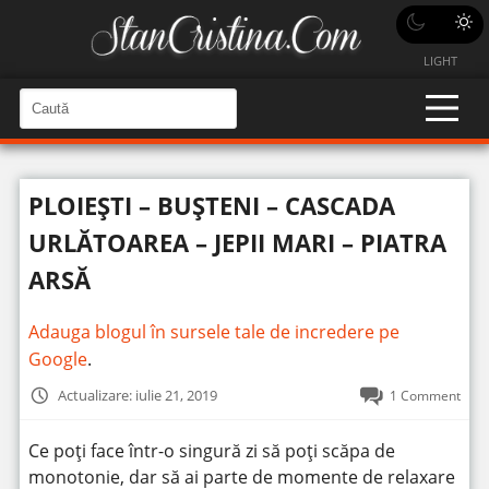
LIGHT
C
a
C
a
u
u
t
t
ă
PLOIEȘTI – BUȘTENI – CASCADA
î
ă
n
S
î
URLĂTOAREA – JEPII MARI – PIATRA
i
t
n
e
ARSĂ
s
i
Adauga blogul în sursele tale de incredere pe
t
Google
.
e
Actualizare: iulie 21, 2019
1 Comment
Ce poți face într-o singură zi să poți scăpa de
monotonie, dar să ai parte de momente de relaxare