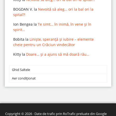
BOGDAN V.
la
Nevoită să aleg… ori la bal ori la
spital?!
Ion Bengea
la
Te simt… în inimă, în vene și în
spirit…
Bobita
la
Liniște, speranță și iubire – elemente
cheie pentru un Crăciun vindecător
Kitty
la
Doare… și a ajuns să mă doară rău…
Ghid Saltele
Aer condiționat
Copyright © 2026 · Date de trafic prin
RoTrafic preluate din Google