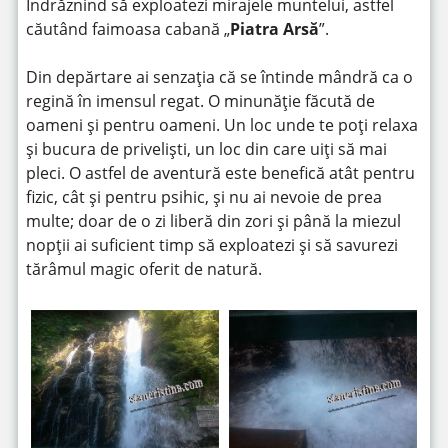
Îndrăznind să exploatezi mirajele muntelui, astfel
căutând faimoasa cabană „
Piatra Arsă
”.
Din depărtare ai senzația că se întinde mândră ca o
regină în imensul regat. O minunăție făcută de
oameni și pentru oameni. Un loc unde te poți relaxa
și bucura de priveliști, un loc din care uiți să mai
pleci. O astfel de aventură este benefică atât pentru
fizic, cât și pentru psihic, și nu ai nevoie de prea
multe; doar de o zi liberă din zori și până la miezul
nopții ai suficient timp să exploatezi și să savurezi
tărâmul magic oferit de natură.