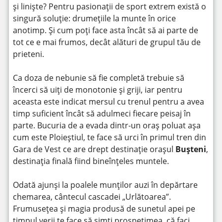
și liniște? Pentru pasionații de sport extrem există o
singură soluție: drumețiile la munte în orice
anotimp. Și cum poți face asta încât să ai parte de
tot ce e mai frumos, decât alături de grupul tău de
prieteni.
Ca doza de nebunie să fie completă trebuie să
încerci să uiți de monotonie și griji, iar pentru
aceasta este indicat mersul cu trenul pentru a avea
timp suficient încât să adulmeci fiecare peisaj în
parte. Bucuria de a evada dintr-un oraș poluat așa
cum este Ploieștiul, te face să urci în primul tren din
Gara de Vest ce are drept destinație orașul
Bușteni
,
destinația finală fiind bineînțeles muntele.
Odată ajunși la poalele munților auzi în depărtare
chemarea, cântecul cascadei „Urlătoarea”.
Frumusețea și magia produsă de sunetul apei pe
timpul verii te face să simți prospețimea, că faci