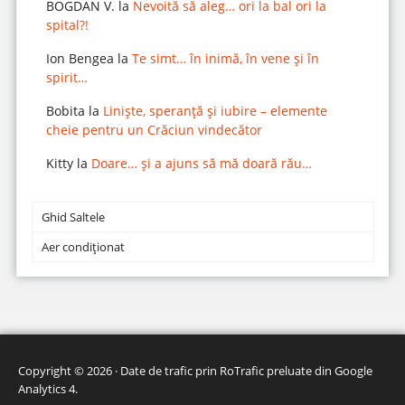
BOGDAN V.
la
Nevoită să aleg… ori la bal ori la
spital?!
Ion Bengea
la
Te simt… în inimă, în vene și în
spirit…
Bobita
la
Liniște, speranță și iubire – elemente
cheie pentru un Crăciun vindecător
Kitty
la
Doare… și a ajuns să mă doară rău…
Ghid Saltele
Aer condiționat
Copyright © 2026 · Date de trafic prin
RoTrafic preluate din Google
Analytics 4
.