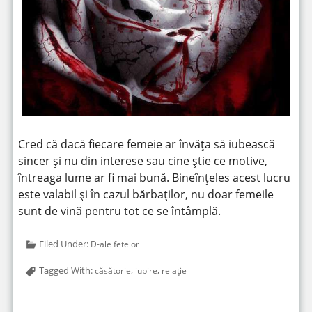
Cred că dacă fiecare femeie ar învăța să iubească
sincer și nu din interese sau cine știe ce motive,
întreaga lume ar fi mai bună. Bineînțeles acest lucru
este valabil și în cazul bărbaților, nu doar femeile
sunt de vină pentru tot ce se întâmplă.
Filed Under:
D-ale fetelor
Tagged With:
,
,
căsătorie
iubire
relație