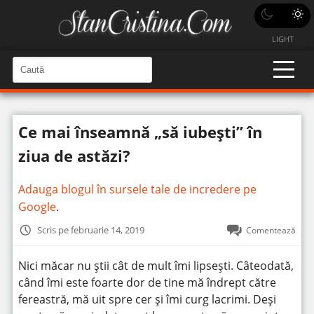
LIGHT
C
a
C
a
u
u
t
t
ă
Ce mai înseamnă „să iubești” în
î
ă
n
S
î
ziua de astăzi?
i
t
n
e
s
Adauga blogul în sursele tale de incredere pe
i
Google
.
t
Scris pe februarie 14, 2019
Comentează
e
Nici măcar nu știi cât de mult îmi lipsești. Câteodată,
când îmi este foarte dor de tine mă îndrept către
fereastră, mă uit spre cer și îmi curg lacrimi. Deși