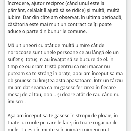
încredere, ajutor reciproc (când unul este la
pământ, celălalt îl ajută să se ridice) și multă, multă
iubire. Dar din câte am observat, în ultima perioadă,
căsătoria este mai mult un contract ce îți poate
aduce o parte din bunurile comune.
Mă uit uneori cu atât de multă uimire cât de
norocoase sunt unele persoane ce au lângă ele un
suflet și totuși n-au învățat să se bucure de el. În
timp ce eu eram tristă pentru că nici măcar nu
puteam să te strâng în brațe, apoi am început să mă
obișnuiesc cu liniștea asta apăsătoare. Într-un târziu
mi-am dat seama că-mi găsesc fericirea în fiecare
mesaj de-al tău, ooo… și doare atât de rău când nu
îmi scrii.
Așa am început să te găsesc în stropii de ploaie, în
toate lucrurile pe care le fac și în toate rugăciunile
mele. Tu ești în minte și în inimă și nimeni nu-ți