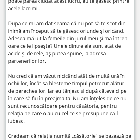
poate părea ciudat acest lucru, eu te găsesc printre
acele lacrimi…
După ce mi-am dat seama că nu pot să te scot din
inimă am început să te găsesc oriunde și oricând.
Adesea mă uit la femeile din jurul meu și mă întreb
oare ce le lipsește? Unele dintre ele sunt atât de
acide și de rele, aș putea spune, la adresa
partenerilor lor.
Nu cred că am văzut nicicând atât de multă ură în
ochii lor, încât să blesteme timpul petrecut alături
de perechea lor. Iar eu tânjesc și după câteva clipe
în care să fiu în preajma ta. Nu am înțeles de ce nu
sunt recunoscătoare pentru căsătoria, pentru
relația pe care o au cu cel ce se presupune că-l
iubesc.
Credeam că relația numită „căsătorie” se bazează pe