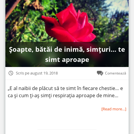
Șoapte, bătăi de inimă, simțuri… te
simt aproape
Scris pe august 19, 2018
Comentează
„E al naibii de plăcut să te simt în fiecare chestie… e
ca și cum ți-aș simți respirația aproape de mine…
[Read more…]