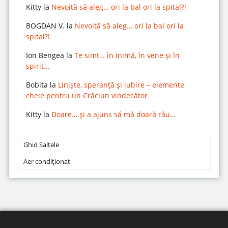
Kitty
la
Nevoită să aleg… ori la bal ori la spital?!
BOGDAN V.
la
Nevoită să aleg… ori la bal ori la
spital?!
Ion Bengea
la
Te simt… în inimă, în vene și în
spirit…
Bobita
la
Liniște, speranță și iubire – elemente
cheie pentru un Crăciun vindecător
Kitty
la
Doare… și a ajuns să mă doară rău…
Ghid Saltele
Aer condiționat