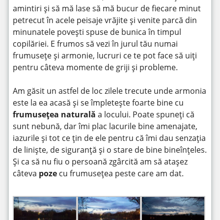
amintiri și să mă lase să mă bucur de fiecare minut
petrecut în acele peisaje vrăjite și venite parcă din
minunatele povești spuse de bunica în timpul
copilăriei. E frumos să vezi în jurul tău numai
frumusețe și armonie, lucruri ce te pot face să uiți
pentru câteva momente de griji și probleme.
Am găsit un astfel de loc zilele trecute unde armonia
este la ea acasă și se împletește foarte bine cu
frumusețea naturală
a locului. Poate spuneți că
sunt nebună, dar îmi plac lacurile bine amenajate,
iazurile și tot ce țin de ele pentru că îmi dau senzația
de liniște, de siguranță și o stare de bine bineînțeles.
Și ca să nu fiu o persoană zgârcită am să atașez
câteva
poze
cu frumusețea peste care am dat.