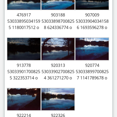
476917
903188
907009
53033895034159
53033898700825
53033904034158
5 1180017512 o
8 624336774 o
6 1693596278 o
913778
920313
920774
53033901700825
53033902700825
53033899700825
5 322353714 o
4 361271270 o
7 1141789678 o
922214
922326