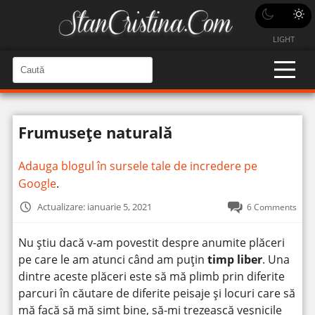
LIGHT
C
a
C
a
u
u
t
t
ă
Frumuseţe naturală
î
ă
n
S
î
i
Adauga blogul în sursele tale de incredere pe
t
n
e
Google
.
s
i
Actualizare: ianuarie 5, 2021
6 Comments
t
e
Nu știu dacă v-am povestit despre anumite plăceri
pe care le am atunci când am puțin
timp liber
. Una
dintre aceste plăceri este să mă plimb prin diferite
parcuri în căutare de diferite peisaje și locuri care să
mă facă să mă simt bine, să-mi trezească veșnicile