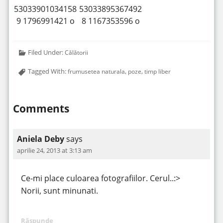
53033901034158
53033895367492
9 1796991421 o
8 1167353596 o
Filed Under:
Călătorii
Tagged With:
,
,
frumusetea naturala
poze
timp liber
Comments
Aniela Deby
says
aprilie 24, 2013 at 3:13 am
Ce-mi place culoarea fotografiilor. Cerul..:>
Norii, sunt minunati.
Răspunde