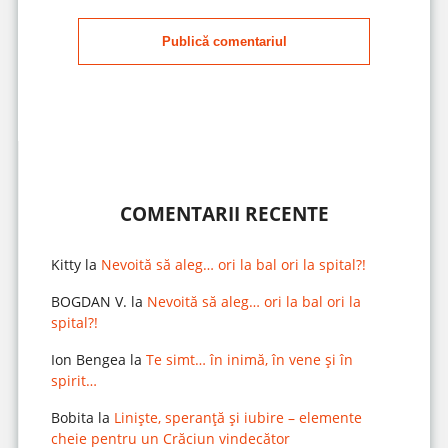
Publică comentariul
COMENTARII RECENTE
Kitty
la
Nevoită să aleg… ori la bal ori la spital?!
BOGDAN V.
la
Nevoită să aleg… ori la bal ori la
spital?!
Ion Bengea
la
Te simt… în inimă, în vene și în
spirit…
Bobita
la
Liniște, speranță și iubire – elemente
cheie pentru un Crăciun vindecător