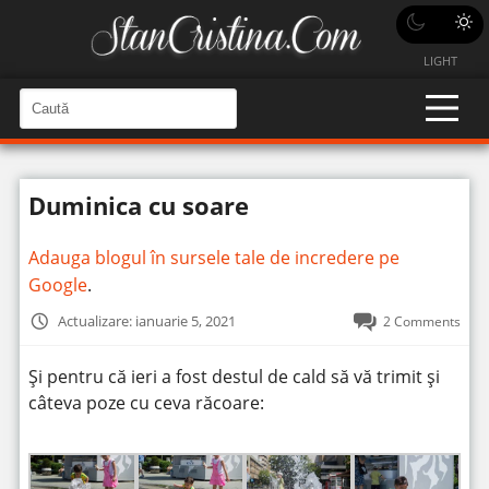
LIGHT
C
a
C
a
u
u
t
t
ă
Duminica cu soare
î
ă
n
S
î
i
Adauga blogul în sursele tale de incredere pe
t
n
e
Google
.
s
i
Actualizare: ianuarie 5, 2021
2 Comments
t
e
Şi pentru că ieri a fost destul de cald să vă trimit şi
câteva poze cu ceva răcoare: