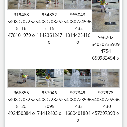
919468
964882
965043
54080707262
54080708262
54080724596
8116
8115
1432
478101979 o
1142361247
1814428416
966202
o
o
54080735929
4754
650982454 o
966855
967046
977349
977978
54080703262
54080728262
54080723596
54080726596
8120
8095
1433
1430
492450384 o
74442403 o
1680401804
457297393 o
o