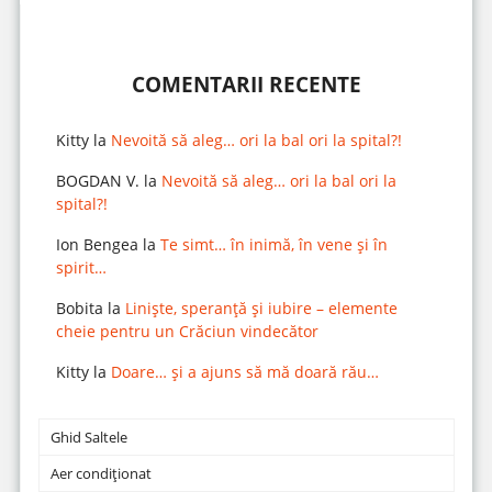
COMENTARII RECENTE
Kitty
la
Nevoită să aleg… ori la bal ori la spital?!
BOGDAN V.
la
Nevoită să aleg… ori la bal ori la
spital?!
Ion Bengea
la
Te simt… în inimă, în vene și în
spirit…
Bobita
la
Liniște, speranță și iubire – elemente
cheie pentru un Crăciun vindecător
Kitty
la
Doare… și a ajuns să mă doară rău…
Ghid Saltele
Aer condiționat