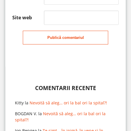
Site web
Publică comentariul
COMENTARII RECENTE
Kitty
la
Nevoită să aleg… ori la bal ori la spital?!
BOGDAN V.
la
Nevoită să aleg… ori la bal ori la
spital?!
Ion Bengea
la
Te simt… în inimă, în vene și în