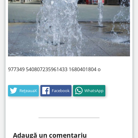
977349 540807235961433 1680401804 o
RețeauaX
Facebook
WhatsApp
Adaugă un comentariu