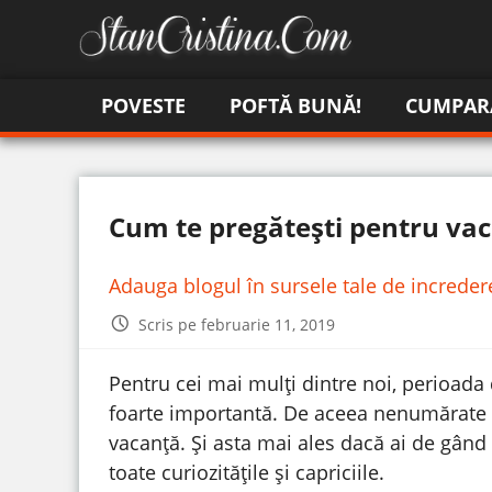
POVESTE
POFTĂ BUNĂ!
CUMPAR
Cum te pregătești pentru va
Adauga blogul în sursele tale de increde
Scris pe februarie 11, 2019
Pentru cei mai mulți dintre noi, perioada 
foarte importantă. De aceea nenumărate p
vacanță. Și asta mai ales dacă ai de gând s
toate curiozitățile și capriciile.