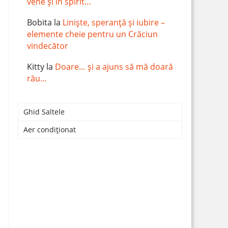
vene și în spirit…
Bobita
la
Liniște, speranță și iubire –
elemente cheie pentru un Crăciun
vindecător
Kitty
la
Doare… și a ajuns să mă doară
rău…
Ghid Saltele
Aer condiționat