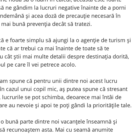
ă ne gândim la lucruri negative înainte de a porni
la îndemână și acea doză de precauție necesară în
 mai bună prevenția decât să tratezi.
ă e foarte simplu să ajungi la o agenție de turism și
te că ar trebui ca mai înainte de toate să te
u cât știi mai multe detalii despre destinația dorită,
ul pe care îl vei petrece acolo.
am spune că pentru unii dintre noi acest lucru
 în cazul unui copil mic, aș putea spune că stresant
, lucrurile se pot schimba, deoarece mai întâi de
are au nevoie și apoi te poți gândi la prioritățile tale.
o bună parte dintre noi vacanțele înseamnă și
m să recunoaștem asta. Mai cu seamă anumite