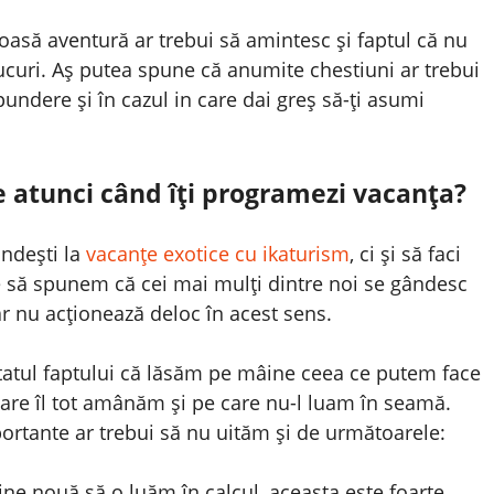
asă aventură ar trebui să amintesc și faptul că nu
lucuri. Aș putea spune că anumite chestiuni ar trebui
pundere și în cazul in care dai greș să-ți asumi
re atunci când îți programezi vacanța?
ândești la
vacanțe exotice cu ikaturism
, ci și să faci
e să spunem că cei mai mulți dintre noi se gândesc
ar nu acționează deloc în acest sens.
tatul faptului că lăsăm pe mâine ceea ce putem face
 care îl tot amânăm și pe care nu-l luam în seamă.
portante ar trebui să nu uităm și de următoarele:
ine nouă să o luăm în calcul, aceasta este foarte