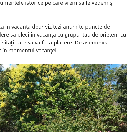
umentele istorice pe care vrem să le vedem și
că în vacanță doar vizitezi anumite puncte de
ere să pleci în vacanță cu grupul tău de prieteni cu
ctivități care să vă facă plăcere. De asemenea
r în momentul vacanței.