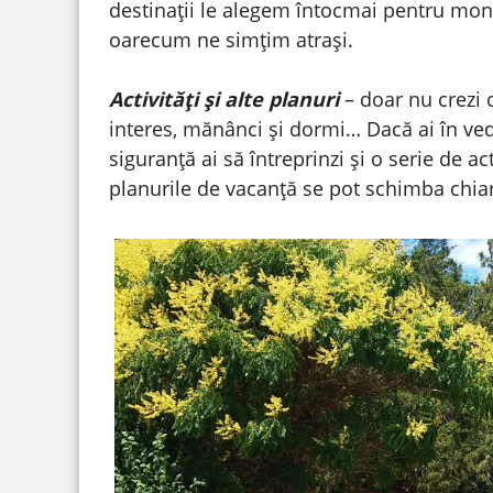
destinații le alegem întocmai pentru mon
oarecum ne simțim atrași.
Activități și alte planuri
– doar nu crezi 
interes, mănânci și dormi… Dacă ai în ved
siguranță ai să întreprinzi și o serie de a
planurile de vacanță se pot schimba chia