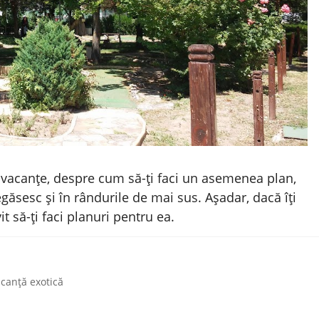
 vacanțe, despre cum să-ți faci un asemenea plan,
găsesc și în rândurile de mai sus. Așadar, dacă îți
it să-ți faci planuri pentru ea.
canță exotică