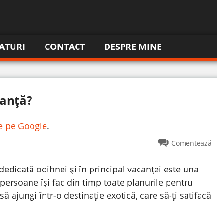
ATURI
CONTACT
DESPRE MINE
canță?
re pe Google
.
Comentează
dedicată odihnei și în principal vacanței este una
ersoane își fac din timp toate planurile pentru
ă ajungi într-o destinație exotică, care să-ți satifacă