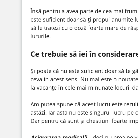
Însă pentru a avea parte de cea mai frumo
este suficient doar să-ți propui anumite 
să le tratezi cu o doză foarte mare de răs
lururile.
Ce trebuie să iei în considera
Și poate că nu este suficient doar să te g
ceva în acest sens. Nu mai este o noutat
la vacanțe în cele mai minunate locuri, d
Am putea spune că acest lucru este rezul
astăzi. Iar asta nu este singurul lucru pe
Dar pentru că sunt și chestiuni foarte im
Asigurarea medicală
– deși nu prea ne v