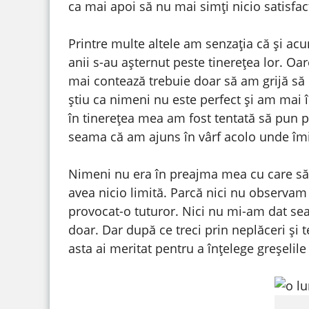
ca mai apoi să nu mai simți nicio satisfac
Printre multe altele am senzația că și ac
anii s-au așternut peste tinerețea lor. O
mai contează trebuie doar să am grijă să 
știu ca nimeni nu este perfect și am ma
în tinerețea mea am fost tentată să pun p
seama că am ajuns în vârf acolo unde îm
Nimeni nu era în preajma mea cu care 
avea nicio limită. Parcă nici nu observam
provocat-o tuturor. Nici nu mi-am dat se
doar. Dar după ce treci prin neplăceri și t
asta ai meritat pentru a înțelege greșelile 