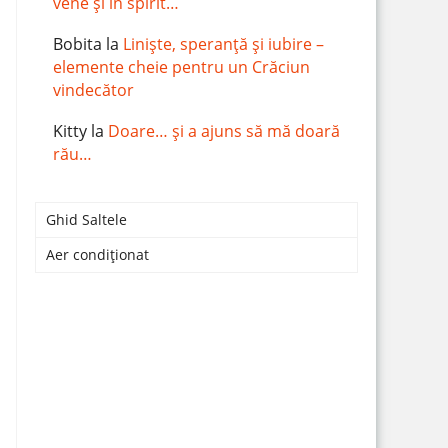
vene și în spirit…
Bobita
la
Liniște, speranță și iubire –
elemente cheie pentru un Crăciun
vindecător
Kitty
la
Doare… și a ajuns să mă doară
rău…
Ghid Saltele
Aer condiționat