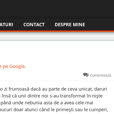
ATURI
CONTACT
DESPRE MINE
re pe Google
.
Comentează
o zi frumoasă dacă au parte de ceva unicat, daruri
 însă că unii dintre noi s-au transformat în niște
i până unde nebunia asta de a avea cele mai
bucuri doar atunci când le primești sau le cumperi,