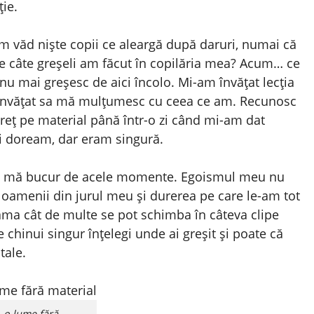
ție.
um văd niște copii ce aleargă după daruri, numai că
are câte greșeli am făcut în copilăria mea? Acum… ce
nu mai greșesc de aici încolo. Mi-am învățat lecția
i învățat sa mă mulțumesc cu ceea ce am. Recunosc
reț pe material până într-o zi când mi-am dat
i doream, dar eram singură.
să mă bucur de acele momente. Egoismul meu nu
 oamenii din jurul meu și durerea pe care le-am tot
ama cât de multe se pot schimba în câteva clipe
e chinui singur înțelegi unde ai greșit și poate că
tale.
o lume fără