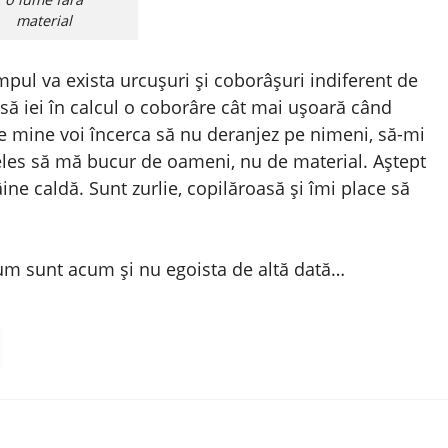
material
impul va exista urcușuri și coborâșuri indiferent de
e să iei în calcul o coborâre cât mai ușoară când
re mine voi încerca să nu deranjez pe nimeni, să-mi
țeles să mă bucur de oameni, nu de material. Aștept
ine caldă. Sunt zurlie, copilăroasă și îmi place să
cum sunt acum și nu egoista de altă dată…