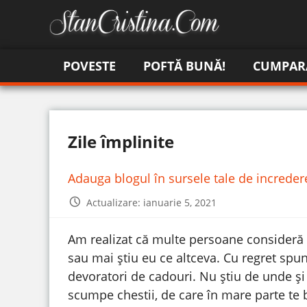
POVESTE
POFTĂ BUNĂ!
CUMPAR
Zile împlinite
Adauga blogul în sursele tale de increde
Actualizare: ianuarie 5, 2021
Am realizat că multe persoane consideră 
sau mai știu eu ce altceva. Cu regret spun
devoratori de cadouri. Nu știu de unde ș
scumpe chestii, de care în mare parte te 