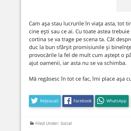
Cam așa stau lucrurile în viața asta, tot t
cine ești sau ce ai. Cu toate astea trebui
cortina se va trage pe scena ta. Cât desp
duc la bun sfârșit promisiunile și bineîn
provocările la fel de mult cum aștept o pâ
ajut oamenii, iar asta nu se va schimba.
Mă regăsesc în tot ce fac, îmi place așa 
RețeauaX
Facebook
WhatsApp
Filed Under:
Social