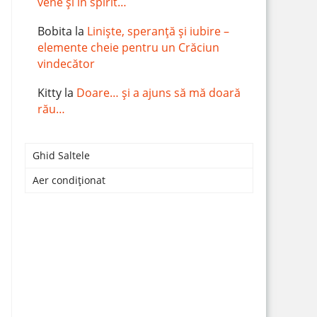
vene și în spirit…
Bobita
la
Liniște, speranță și iubire –
elemente cheie pentru un Crăciun
vindecător
Kitty
la
Doare… și a ajuns să mă doară
rău…
Ghid Saltele
Aer condiționat