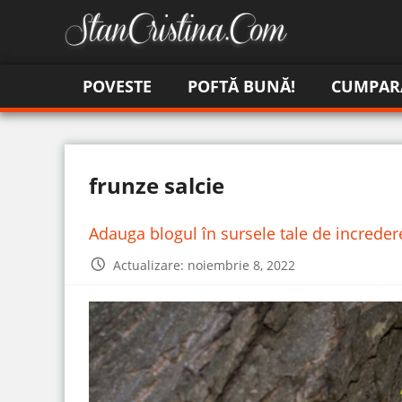
POVESTE
POFTĂ BUNĂ!
CUMPAR
frunze salcie
Adauga blogul în sursele tale de increde
Actualizare: noiembrie 8, 2022