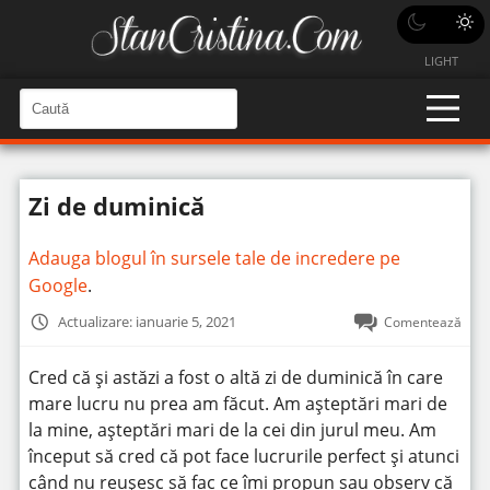
LIGHT
C
a
C
a
u
u
t
t
ă
Zi de duminică
î
ă
n
S
î
i
Adauga blogul în sursele tale de incredere pe
t
n
e
Google
.
s
i
Actualizare: ianuarie 5, 2021
Comentează
t
e
Cred că și astăzi a fost o altă zi de duminică în care
mare lucru nu prea am făcut. Am așteptări mari de
la mine, așteptări mari de la cei din jurul meu. Am
început să cred că pot face lucrurile perfect și atunci
când nu reușesc să fac ce îmi propun sau observ că