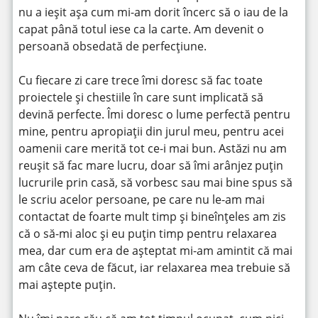
nu a ieșit așa cum mi-am dorit încerc să o iau de la
capat până totul iese ca la carte. Am devenit o
persoană obsedată de perfecțiune.
Cu fiecare zi care trece îmi doresc să fac toate
proiectele și chestiile în care sunt implicată să
devină perfecte. Îmi doresc o lume perfectă pentru
mine, pentru apropiații din jurul meu, pentru acei
oamenii care merită tot ce-i mai bun. Astăzi nu am
reușit să fac mare lucru, doar să îmi arânjez puțin
lucrurile prin casă, să vorbesc sau mai bine spus să
le scriu acelor persoane, pe care nu le-am mai
contactat de foarte mult timp și bineînțeles am zis
că o să-mi aloc și eu puțin timp pentru relaxarea
mea, dar cum era de așteptat mi-am amintit că mai
am câte ceva de făcut, iar relaxarea mea trebuie să
mai aștepte puțin.