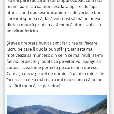
Nu îmi pare rău că am tot timpul ocupat, cum nici
nu îmi pare rău să muncesc făra oprire, de fapt
atunci când obosesc îmi amintesc de vorbele bunicii
care îmi spunea că dacă voi reuși să mă odihnesc
dintr-o muncă printr-o altă muncă atunci voi fi cu
adevărat fericita.
Și avea dreptate bunica simt fericirea cu fiecare
lucru pe care îl duc la bun sfârșit, iar asta ma
motiveaza să muncesc din ce în ce mai mult, să-mi
fac noi proiecte și poate că pe viitor voi ajunge să
cunosc acea lume perfectă pe care mi-o doresc.
Cam așa decurge o zi de duminică pentru mine – în
încercarea de a mă relaxa îmi dau seama că nu pot
sta fără muncă, ce paradox?!