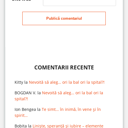
Publică comentariul
COMENTARII RECENTE
Kitty
la
Nevoită să aleg… ori la bal ori la spital?!
BOGDAN V.
la
Nevoită să aleg… ori la bal ori la
spital?!
Ion Bengea
la
Te simt… în inimă, în vene și în
spirit…
Bobita
la
Liniște, speranță și iubire – elemente