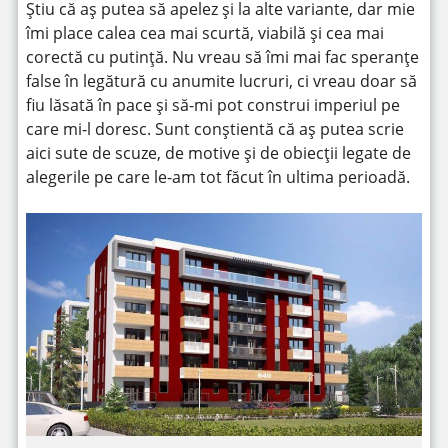
Știu că aș putea să apelez și la alte variante, dar mie
îmi place calea cea mai scurtă, viabilă și cea mai
corectă cu putință. Nu vreau să îmi mai fac speranțe
false în legătură cu anumite lucruri, ci vreau doar să
fiu lăsată în pace și să-mi pot construi imperiul pe
care mi-l doresc. Sunt conștientă că aș putea scrie
aici sute de scuze, de motive și de obiecții legate de
alegerile pe care le-am tot făcut în ultima perioadă.