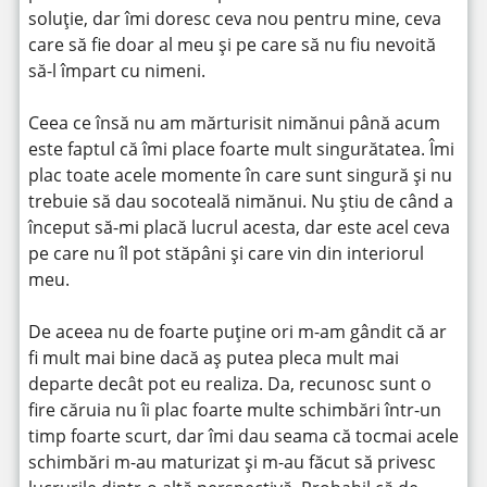
soluție, dar îmi doresc ceva nou pentru mine, ceva
care să fie doar al meu și pe care să nu fiu nevoită
să-l împart cu nimeni.
Ceea ce însă nu am mărturisit nimănui până acum
este faptul că îmi place foarte mult singurătatea. Îmi
plac toate acele momente în care sunt singură și nu
trebuie să dau socoteală nimănui. Nu știu de când a
început să-mi placă lucrul acesta, dar este acel ceva
pe care nu îl pot stăpâni și care vin din interiorul
meu.
De aceea nu de foarte puține ori m-am gândit că ar
fi mult mai bine dacă aș putea pleca mult mai
departe decât pot eu realiza. Da, recunosc sunt o
fire căruia nu îi plac foarte multe schimbări într-un
timp foarte scurt, dar îmi dau seama că tocmai acele
schimbări m-au maturizat și m-au făcut să privesc