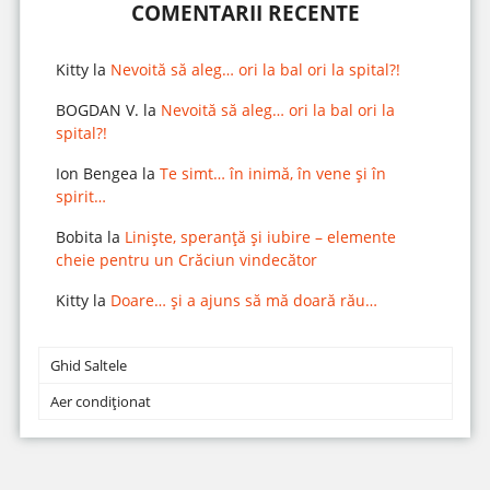
COMENTARII RECENTE
Kitty
la
Nevoită să aleg… ori la bal ori la spital?!
BOGDAN V.
la
Nevoită să aleg… ori la bal ori la
spital?!
Ion Bengea
la
Te simt… în inimă, în vene și în
spirit…
Bobita
la
Liniște, speranță și iubire – elemente
cheie pentru un Crăciun vindecător
Kitty
la
Doare… și a ajuns să mă doară rău…
Ghid Saltele
Aer condiționat