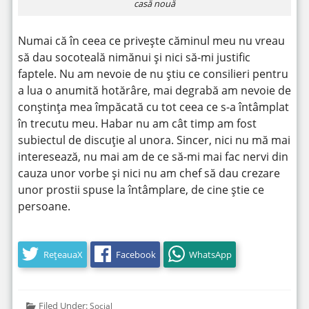
casă nouă
Numai că în ceea ce privește căminul meu nu vreau
să dau socoteală nimănui și nici să-mi justific
faptele. Nu am nevoie de nu știu ce consilieri pentru
a lua o anumită hotărâre, mai degrabă am nevoie de
conștința mea împăcată cu tot ceea ce s-a întâmplat
în trecutu meu. Habar nu am cât timp am fost
subiectul de discuție al unora. Sincer, nici nu mă mai
interesează, nu mai am de ce să-mi mai fac nervi din
cauza unor vorbe și nici nu am chef să dau crezare
unor prostii spuse la întâmplare, de cine știe ce
persoane.
RețeauaX
Facebook
WhatsApp
Filed Under:
Social