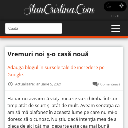
LIGHT
C
a
C
a
u
u
t
t
ă
Vremuri noi ș-o casă nouă
î
ă
n
S
î
i
Adauga blogul în sursele tale de incredere pe
t
n
e
Google
.
s
i
Actualizare: ianuarie 5, 2021
Comentează
t
e
Habar nu aveam că viața mea se va schimba într-un
timp atât de scurt și atât de mult. Aveam senzația că
am să mă plafonez în această lume pe care nu mi-o
doresc să o cunosc. Nu știu dacă intenția mea de a
pleca de aici cât mai departe este cea mai bună