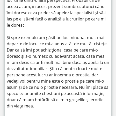
lucrurile dintr-o altă perspectivă. Probabil că de
aceea acum, în acest prezent sumbru, atunci când
îmi doresc ceva prefer să apelez la specialiști și să-i
las pe ei să-mi facă o analiză a lucrurilor pe care mi
le doresc.
Și spre exemplu am găsit un loc minunat mult mai
departe de locul ce mi-a adus atât de multă tristețe.
Dar ca să îmi pot achiziționa casa pe care mi-o
doresc și s-o numesc cu adevărat acasă, casa mea
m-am decis că ar fi mult mai bine dacă aș apela la un
dezvoltator imobiliar. Știu că pentru foarte multe
persoane acest lucru ar însemna o prostie, dar
vedeți voi pentru mine este o prostie pe care mi-o
asum și de ce nu o prostie necesară. Nu îmi place să
speculez anumite chestiuni pe această informație,
doar că m-am hotărât să elimin greșelile și erorile
din viața mea.