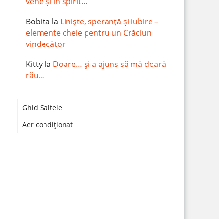
vene și în spirit…
Bobita
la
Liniște, speranță și iubire –
elemente cheie pentru un Crăciun
vindecător
Kitty
la
Doare… și a ajuns să mă doară
rău…
Ghid Saltele
Aer condiționat