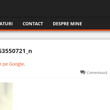
ATURI
CONTACT
DESPRE MINE
63550721_n
re pe Google
.
Comentează