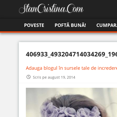
POVESTE
POFTĂ BUNĂ!
CUMPAR
406933_493204714034269_19
Adauga blogul în sursele tale de increde
Scris pe august 19, 2014