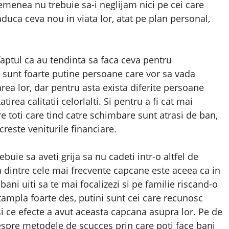
semenea nu trebuie sa-i neglijam nici pe cei care
duca ceva nou in viata lor, atat pe plan personal,
faptul ca au tendinta sa faca ceva pentru
sc sunt foarte putine persoane care vor sa vada
rea lor, dar pentru asta exista diferite persoane
rea calitatii celorlalti. Si pentru a fi cat mai
e toti care tind catre schimbare sunt atrasi de ban,
creste veniturile financiare.
uie sa aveti grija sa nu cadeti intr-o altfel de
a dintre cele mai frecvente capcane este aceea ca in
ni uiti sa te mai focalizezi si pe familie riscand-o
ntampla foarte des, putini sunt cei care recunosc
si ce efecte a avut aceasta capcana asupra lor. Pe de
espre metodele de scucces prin care poti face bani