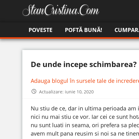
POVESTE
POFTĂ BUNĂ!
CUMPAR
De unde incepe schimbarea?
Adauga blogul în sursele tale de increde
Actualizare: iunie 10, 2020
Nu stiu de ce, dar in ultima perioada am in
nici nu mai stiu ce vor. Iar cei ce sunt ho
nu sunt luati in seama, ori prefera sa ple
avem mult pana reusim si noi sa ne tinem