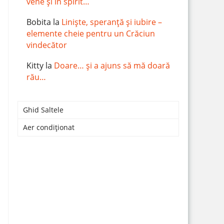
vene și în spirit…
Bobita
la
Liniște, speranță și iubire –
elemente cheie pentru un Crăciun
vindecător
Kitty
la
Doare… și a ajuns să mă doară
rău…
Ghid Saltele
Aer condiționat