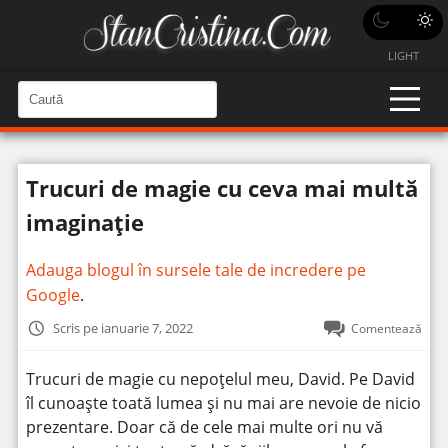
LIGHT
C
a
C
a
u
u
t
t
ă
Trucuri de magie cu ceva mai multă
î
ă
n
S
î
imaginație
i
t
n
e
s
Adauga blogul în sursele tale de incredere pe
i
Google
.
t
Scris pe ianuarie 7, 2022
Comentează
e
Trucuri de magie cu nepoțelul meu, David. Pe David
îl cunoaște toată lumea și nu mai are nevoie de nicio
prezentare. Doar că de cele mai multe ori nu vă