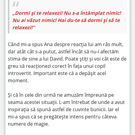
„Dormi și te relaxezi! Nu s-a întâmplat nimic!
Nu ai văzut nimic! Hai du-te să dormi și să te
relaxezi!”
Când mi-a spus Ana despre reacția lui am râs mult,
dar atât cât s-a putut, astfel încât să nu-i afectăm
stima de sine a lui David. Poate știți și voi cât este de
greu să reacționezi corect în fața unui copil
introvertit. Important este că a depășit acel
moment.
Și că în cele din urmă ne amuzăm împreună pe
seama acestei situații. L-am întrebat de unde a avut
inspirația să spună astfel de cuvinte bunicii. Iar el
mi-a spus că se pregătește intens pentru câteva
numere de magie.