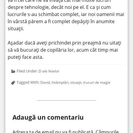
va fi cel care ne va învăța cât mai multe lucruri
despre tehnologie, decât noi pe el. E ca și cum
lucrurile s-au schimbat complet, iar noi oamenii mai
în vârstă părem a fi complet depășiți în anumite
situații.
Așadar dacă aveți prichindei prin preajmă nu uitați
să vă bucurați de copilăria lor, acum cât timp mai
puteți face asta.
Filed Under:
D-ale fetelor
Tagged With:
,
,
,
David
întâmplări
situații
trucuri de magie
Adaugă un comentariu
Adresa ta de email nu va fi publicată.
Câmpurile