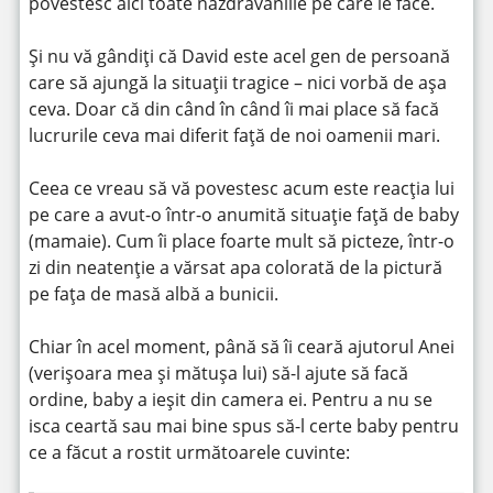
povestesc aici toate năzdrăvăniile pe care le face.
Și nu vă gândiți că David este acel gen de persoană
care să ajungă la situații tragice – nici vorbă de așa
ceva. Doar că din când în când îi mai place să facă
lucrurile ceva mai diferit față de noi oamenii mari.
Ceea ce vreau să vă povestesc acum este reacția lui
pe care a avut-o într-o anumită situație față de baby
(mamaie). Cum îi place foarte mult să picteze, într-o
zi din neatenție a vărsat apa colorată de la pictură
pe fața de masă albă a bunicii.
Chiar în acel moment, până să îi ceară ajutorul Anei
(verișoara mea și mătușa lui) să-l ajute să facă
ordine, baby a ieșit din camera ei. Pentru a nu se
isca ceartă sau mai bine spus să-l certe baby pentru
ce a făcut a rostit următoarele cuvinte: