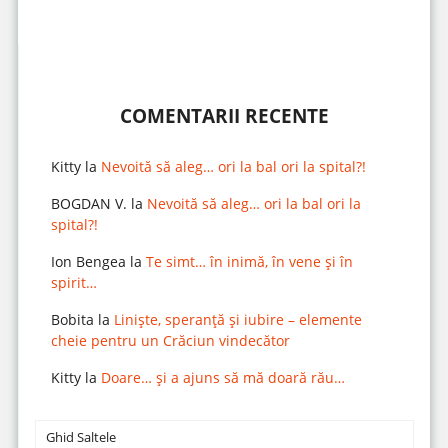
COMENTARII RECENTE
Kitty
la
Nevoită să aleg… ori la bal ori la spital?!
BOGDAN V.
la
Nevoită să aleg… ori la bal ori la
spital?!
Ion Bengea
la
Te simt… în inimă, în vene și în
spirit…
Bobita
la
Liniște, speranță și iubire – elemente
cheie pentru un Crăciun vindecător
Kitty
la
Doare… și a ajuns să mă doară rău…
Ghid Saltele