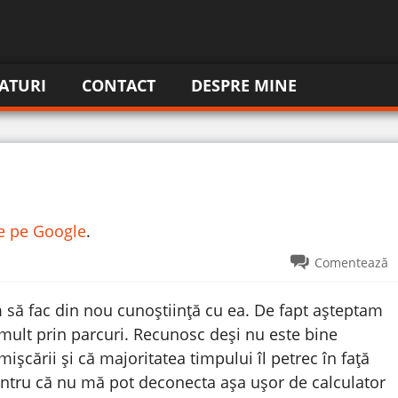
ATURI
CONTACT
DESPRE MINE
re pe Google
.
Comentează
am să fac din nou cunoștiință cu ea. De fapt așteptam
mult prin parcuri. Recunosc deși nu este bine
șcării și că majoritatea timpului îl petrec în față
 pentru că nu mă pot deconecta așa ușor de calculator