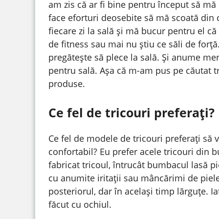
am zis că ar fi bine pentru început să mă
face eforturi deosebite să mă scoată din 
fiecare zi la sală și mă bucur pentru el c
de fitness sau mai nu știu ce săli de forț
pregătește să plece la sală. Și anume mere
pentru sală. Așa că m-am pus pe căutat tr
produse.
Ce fel de tricouri preferați?
Ce fel de modele de tricouri preferați să
confortabil? Eu prefer acele tricouri din b
fabricat tricoul, întrucât bumbacul lasă pi
cu anumite iritații sau mâncărimi de piele
posteriorul, dar în același timp lărguțe. 
făcut cu ochiul.