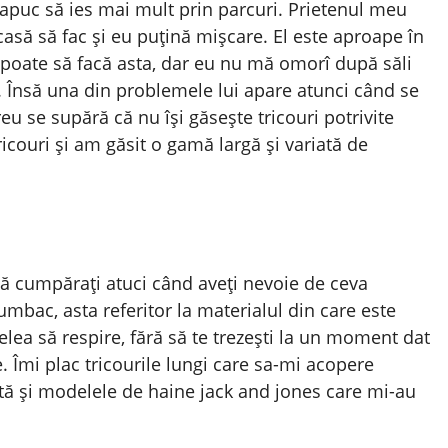
 apuc să ies mai mult prin parcuri. Prietenul meu
casă să fac și eu puțină mișcare. El este aproape în
ă poate să facă asta, dar eu nu mă omorî după săli
ă. Însă una din problemele lui apare atunci când se
u se supără că nu își găsește tricouri potrivite
icouri și am găsit o gamă largă și variată de
 vă cumpărați atuci când aveți nevoie de ceva
umbac, asta referitor la materialul din care este
elea să respire, fără să te trezești la un moment dat
. Îmi plac tricourile lungi care sa-mi acopere
Iată și modelele de haine jack and jones care mi-au