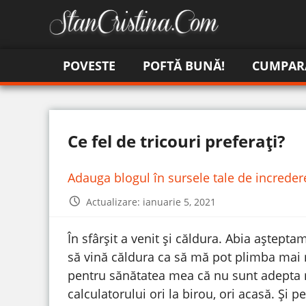
POVESTE
POFTĂ BUNĂ!
CUMPAR
Ce fel de tricouri preferați?
Adauga blogul în sursele tale de increde
Actualizare: ianuarie 5, 2021
În sfârșit a venit și căldura. Abia aștept
să vină căldura ca să mă pot plimba mai 
pentru sănătatea mea că nu sunt adepta mi
calculatorului ori la birou, ori acasă. Și