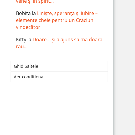
vene și în spirit…
Bobita
la
Liniște, speranță și iubire –
elemente cheie pentru un Crăciun
vindecător
Kitty
la
Doare… și a ajuns să mă doară
rău…
Ghid Saltele
Aer condiționat