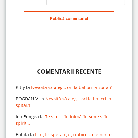
Publică comentariul
COMENTARII RECENTE
Kitty
la
Nevoită să aleg… ori la bal ori la spital?!
BOGDAN V.
la
Nevoită să aleg… ori la bal ori la
spital?!
Ion Bengea
la
Te simt… în inimă, în vene și în
spirit…
Bobita
la
Liniște, speranță și iubire – elemente