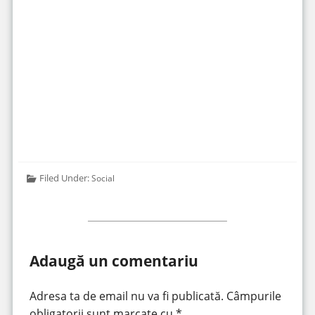
https://www.youtube.com/watch?v=8FIDeOOL52Q
Filed Under:
Social
Adaugă un comentariu
Adresa ta de email nu va fi publicată.
Câmpurile
obligatorii sunt marcate cu
*