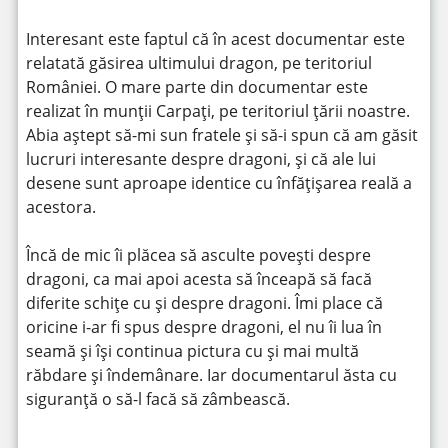
Interesant este faptul că în acest documentar este
relatată găsirea ultimului dragon, pe teritoriul
României. O mare parte din documentar este
realizat în munții Carpați, pe teritoriul țării noastre.
Abia aștept să-mi sun fratele și să-i spun că am găsit
lucruri interesante despre dragoni, și că ale lui
desene sunt aproape identice cu înfățișarea reală a
acestora.
Încă de mic îi plăcea să asculte povești despre
dragoni, ca mai apoi acesta să înceapă să facă
diferite schițe cu și despre dragoni. Îmi place că
oricine i-ar fi spus despre dragoni, el nu îi lua în
seamă și își continua pictura cu și mai multă
răbdare și îndemânare. Iar documentarul ăsta cu
siguranță o să-l facă să zâmbească.