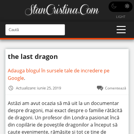
LIGHT
C
a
C
a
u
u
t
t
ă
the last dragon
î
ă
n
S
î
i
Adauga blogul în sursele tale de incredere pe
t
n
e
Google
.
s
i
Actualizare: iunie 25, 2019
Comentează
t
e
Astăzi am avut ocazia să mă uit la un documentar
despre dragoni, mai exact despre o familie rătăcită
de dragoni. Un profesor din Londra pasionat încă
din copilărie de poveștile dragonilor a început să
caute evenimente, rămășițe și tot ce ține de