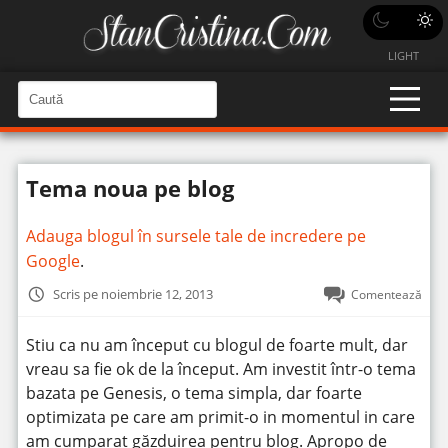
LIGHT
C
a
C
a
u
u
t
t
ă
Tema noua pe blog
î
ă
n
S
î
i
Adauga blogul în sursele tale de incredere pe
t
n
e
Google
.
s
i
Scris pe noiembrie 12, 2013
Comentează
t
e
Stiu ca nu am început cu blogul de foarte mult, dar
vreau sa fie ok de la început. Am investit într-o tema
bazata pe Genesis, o tema simpla, dar foarte
optimizata pe care am primit-o in momentul in care
am cumparat găzduirea pentru blog. Apropo de