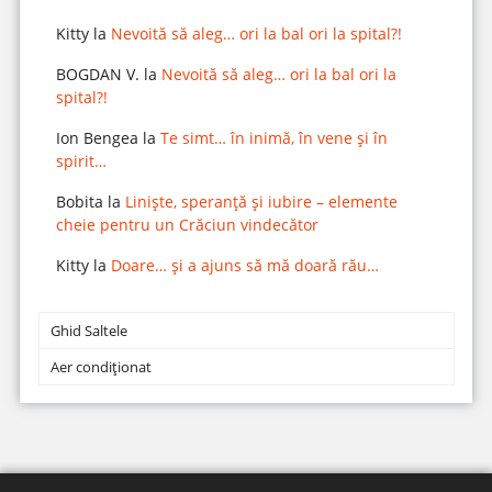
Kitty
la
Nevoită să aleg… ori la bal ori la spital?!
BOGDAN V.
la
Nevoită să aleg… ori la bal ori la
spital?!
Ion Bengea
la
Te simt… în inimă, în vene și în
spirit…
Bobita
la
Liniște, speranță și iubire – elemente
cheie pentru un Crăciun vindecător
Kitty
la
Doare… și a ajuns să mă doară rău…
Ghid Saltele
Aer condiționat