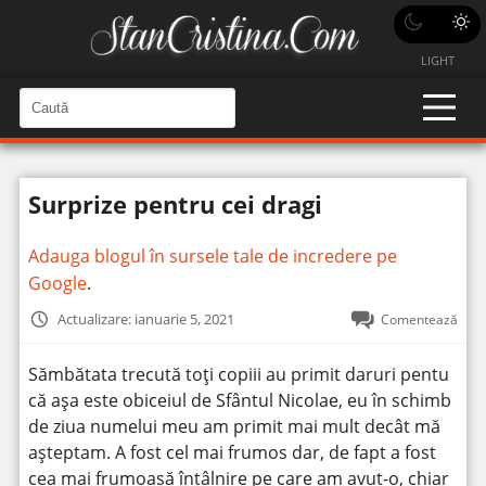
LIGHT
C
a
C
a
u
u
t
t
ă
Surprize pentru cei dragi
î
ă
n
S
î
i
Adauga blogul în sursele tale de incredere pe
t
n
e
Google
.
s
i
Actualizare: ianuarie 5, 2021
Comentează
t
e
Sămbătata trecută toți copiii au primit daruri pentu
că așa este obiceiul de Sfântul Nicolae, eu în schimb
de ziua numelui meu am primit mai mult decât mă
așteptam. A fost cel mai frumos dar, de fapt a fost
cea mai frumoasă întâlnire pe care am avut-o, chiar