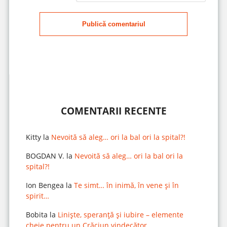
Publică comentariul
COMENTARII RECENTE
Kitty
la
Nevoită să aleg… ori la bal ori la spital?!
BOGDAN V.
la
Nevoită să aleg… ori la bal ori la
spital?!
Ion Bengea
la
Te simt… în inimă, în vene și în
spirit…
Bobita
la
Liniște, speranță și iubire – elemente
cheie pentru un Crăciun vindecător