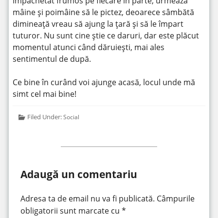
împachetat frumos pe fiecare în parte, urmează
mâine și poimâine să le pictez, deoarece sâmbătă
dimineață vreau să ajung la țară și să le împart
tuturor. Nu sunt cine știe ce daruri, dar este plăcut
momentul atunci când dăruiești, mai ales
sentimentul de după.
Ce bine în curând voi ajunge acasă, locul unde mă
simt cel mai bine!
Filed Under:
Social
Adaugă un comentariu
Adresa ta de email nu va fi publicată.
Câmpurile
obligatorii sunt marcate cu
*