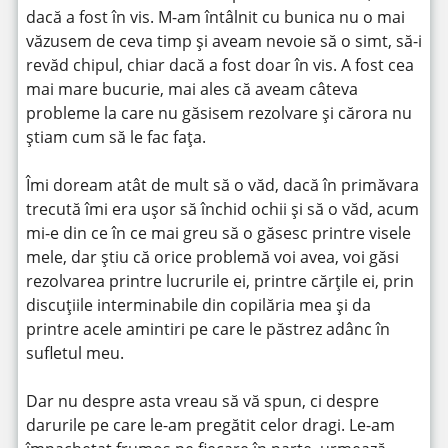
dacă a fost în vis. M-am întâlnit cu bunica nu o mai
văzusem de ceva timp și aveam nevoie să o simt, să-i
revăd chipul, chiar dacă a fost doar în vis. A fost cea
mai mare bucurie, mai ales că aveam câteva
probleme la care nu găsisem rezolvare și cărora nu
știam cum să le fac fața.
Îmi doream atât de mult să o văd, dacă în primăvara
trecută îmi era ușor să închid ochii și să o văd, acum
mi-e din ce în ce mai greu să o găsesc printre visele
mele, dar știu că orice problemă voi avea, voi găsi
rezolvarea printre lucrurile ei, printre cărțile ei, prin
discuțiile interminabile din copilăria mea și da
printre acele amintiri pe care le păstrez adânc în
sufletul meu.
Dar nu despre asta vreau să vă spun, ci despre
darurile pe care le-am pregătit celor dragi. Le-am