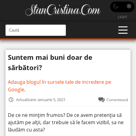
LIGHT
C
a
C
a
u
u
t
t
ă
Suntem mai buni doar de
î
ă
n
S
î
sărbători?
i
t
n
e
s
Adauga blogul în sursele tale de incredere pe
i
Google
.
t
Actualizare: ianuarie 5, 2021
Comentează
e
De ce ne mințim frumos? De ce avem pretenția să
ajutăm pe alții, dar trebuie să le facem vizibil, sa ne
lăudăm cu asta?