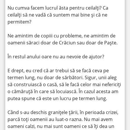
Nu cumva facem lucrul ăsta pentru ceilalți? Ca
ceilalți să ne vadă că suntem mai bine și că ne
permitem?
Ne amintim de copiii cu probleme, ne amintim de
oamenii săraci doar de Crăciun sau doar de Paște.
În restul anului oare nu au nevoie de ajutor?
E drept, eu cred că ar trebui să se facă ceva pe
termen lung, nu doar de sărbători. Sigur, unii aleg
să construiască o casă, să le facă celor mai nefericiți
o cămăruță în care să locuiască. În cazul acesta am
putea spune că este un lucru pe termen lung.
Când s-au deschis granițele țării, în perioada crizei,
parcă toți oamenii au luat-o razna. Nu mai avem
oameni calzi, nu mai sunt oameni ce să îți dea un