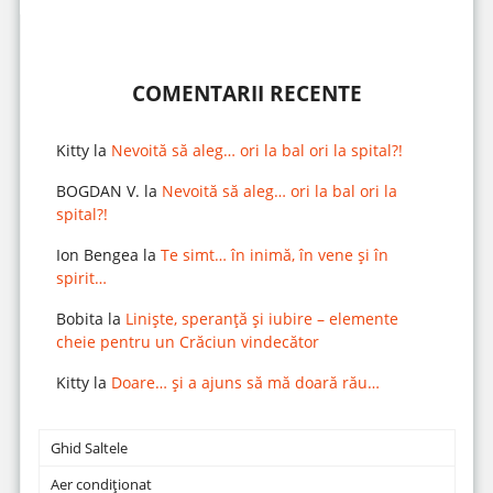
COMENTARII RECENTE
Kitty
la
Nevoită să aleg… ori la bal ori la spital?!
BOGDAN V.
la
Nevoită să aleg… ori la bal ori la
spital?!
Ion Bengea
la
Te simt… în inimă, în vene și în
spirit…
Bobita
la
Liniște, speranță și iubire – elemente
cheie pentru un Crăciun vindecător
Kitty
la
Doare… și a ajuns să mă doară rău…
Ghid Saltele
Aer condiționat