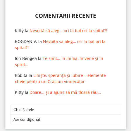
COMENTARII RECENTE
Kitty
la
Nevoită să aleg… ori la bal ori la spital?!
BOGDAN V.
la
Nevoită să aleg… ori la bal ori la
spital?!
Ion Bengea
la
Te simt… în inimă, în vene și în
spirit…
Bobita
la
Liniște, speranță și iubire – elemente
cheie pentru un Crăciun vindecător
Kitty
la
Doare… și a ajuns să mă doară rău…
Ghid Saltele
Aer condiționat