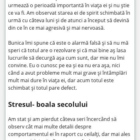
urmează o perioadă importantă în viața ei și nu știe
ce va fi. Am observat starea ei de spirit schimbată în
urmă cu câteva luni și de atunci a început să devină
din ce în ce mai agresivă și mai nervoasă.
Bunica îmi spune că este o alarmă falsă și să nu mă
speri că totul are o rezolvare și că mai bine aș lasa
lucrurile să decurgă așa cum sunt, dar mie nu îmi
convine. Eu o cunosc pe ea și ea nu era așa, nici
când a avut probleme mult mai grave și întâmplări
mult mai dure în viața ei, dar acum totul este
schimbat și totul pare defect.
Stresul- boala secolului
Am stat și am pierdut câteva seri încercând să
observ cât mai multe detalii despre
comportamentul ei în raport cu ceilalți, dar mai ales