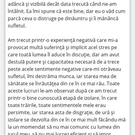
adâncă și vizibilă decât data trecută când ne-am
întâlnit. Ea îmi spune că este bine, dar eu o văd cum
parcă ceva o distruge pe dinăuntru și îi mănâncă
sufletul.
Am trecut printr-o experiență negativă care mi-a
provocat multă suferință și implicit acel stres pe
care toată lumea îl aduce în discuție, dar am avut
destulă putere și capacitatea necesară de a trece
peste acele sentimente negative care-mi otrăveau
sufletul, îmi destrăma munca, iar starea mea de
sănătate se înrăutățea din ce în ce mai rău. Toate
aceste lucruri le-am observat după ce am trecut
printr-o bine cunoscută etapă de izolare, în care
toate trăirile, toate sentimentele mele erau
persimite, iar starea asta de disgrație, de ură și
izolare se dezvolta din ce în ce mai mult făcându-mă
la un momendat să nu mai comunic cu lumea din
jurul meu, să nu mai lucrez eficient și să ignor