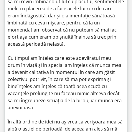
să-mi revin îmbinând utilul cu plăcutul, sentimentele
mele cu plăcerea de a face acele lucruri de care
eram îndăgostită, dar și o alimentație sănătoasă
îmbinată cu ceva mișcare, pentru că la un
momendat am observat că nu puteam să mai fac
efort așa cum eram obișnuită înainte să trec prin
această perioadă nefastă.
Cu timpul am înțeles care este adevăratul meu
drum în viață și în special am înțeles că munca mea
a devenit calitativă în momentul în care am găsit
colectivul potrivit, în care să mă pot exprima și
bineînțeles am înțeles că toată acea scuză cu
vacanțele prelungite nu făceau nimic altceva decât
să-mi îngreuneze situația de la birou, iar munca era
anevoioasă.
În altă ordine de idei nu aș vrea ca verișoara mea să
aibă o astfel de perioadă, de aceea am ales să mă