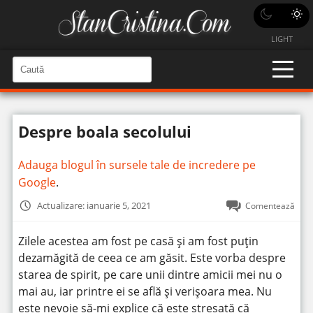
LIGHT
C
a
C
a
u
u
t
t
ă
Despre boala secolului
î
ă
n
S
î
i
Adauga blogul în sursele tale de incredere pe
t
n
e
Google
.
s
i
Actualizare: ianuarie 5, 2021
Comentează
t
e
Zilele acestea am fost pe casă și am fost puțin
dezamăgită de ceea ce am găsit. Este vorba despre
starea de spirit, pe care unii dintre amicii mei nu o
mai au, iar printre ei se află și verișoara mea. Nu
este nevoie să-mi explice că este stresată că