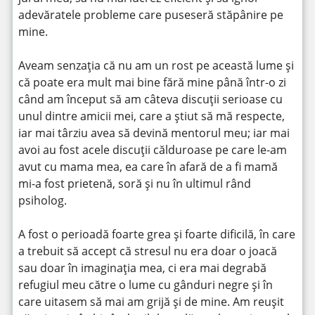
adevăratele probleme care puseseră stăpânire pe
mine.
Aveam senzația că nu am un rost pe această lume și
că poate era mult mai bine fără mine până într-o zi
când am început să am câteva discuții serioase cu
unul dintre amicii mei, care a știut să mă respecte,
iar mai târziu avea să devină mentorul meu; iar mai
avoi au fost acele discuții călduroase pe care le-am
avut cu mama mea, ea care în afară de a fi mamă
mi-a fost prietenă, soră și nu în ultimul rând
psiholog.
A fost o perioadă foarte grea și foarte dificilă, în care
a trebuit să accept că stresul nu era doar o joacă
sau doar în imaginația mea, ci era mai degrabă
refugiul meu către o lume cu gânduri negre și în
care uitasem să mai am grijă și de mine. Am reușit