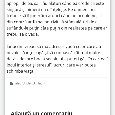
apropii de ea, să îi fiu alături când ea crede că este
singură și nimeni nu o înțelege. Pe oameni nu
trebuie să îi judecăm atunci când au probleme, ci
din contră ar fi mai potrivit să stăm alături de ei,
suflându-le puțin câte puțin din realitatea pe care ar
trebui să o vadă.
Iar acum vreau să mă adresez vouă celor care au
nevoie să înțeleagă și să cunoască cât mai multe
detalii despre boala secolului – puteți găsi în cartea ”
Jocul interior și stresul” lucruri care v-ar putea
schimba viața…
Filed Under:
Amintiri
Adaugă un comentariu