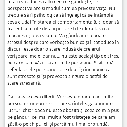
m-am străduit să aflu ceea ce gândește, ce
perspective are și modul cum ea privește viața. Nu
trebuie să fi psiholog ca să înțelegi că se întâmplă
ceva ciudat în starea ei comportamentală, ci doar să
fi atent la micile detalii pe care ți le oferă fără ca
măcar să-și dea seama. Mă gândeam că poate
stresul despre care vorbește bunica și îl tot aduce în
discuții este doar o stare indusă de creierul
verișoarei mele, dar nu… nu este același tip de stres,
pe care l-am văzut la anumite persoane. Și aici mă
refer la acele persoane care doar își închipuie că
sunt stresate și își provoacă singure o astfel de
stare stresantă.
Dar la ea e ceva diferit. Vorbește doar cu anumite
persoane, uneori se chinuie să înțeleagă anumite
lucruri chiar dacă nu este obosită și ceea ce m-a pus
pe gânduri cel mai mult a fost tristețea pe care am
găsit-o pe chipul ei, și parcă mult mai profundă,