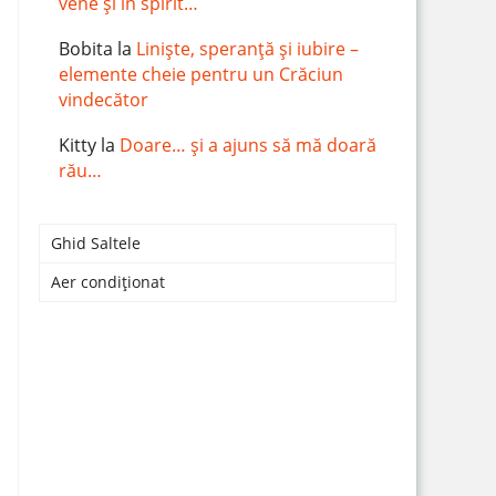
vene și în spirit…
Bobita
la
Liniște, speranță și iubire –
elemente cheie pentru un Crăciun
vindecător
Kitty
la
Doare… și a ajuns să mă doară
rău…
Ghid Saltele
Aer condiționat