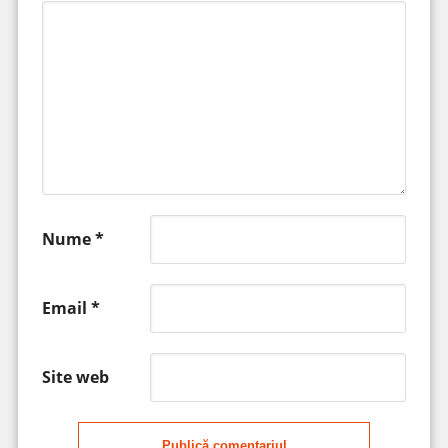
Nume
*
Email
*
Site web
Publică comentariul