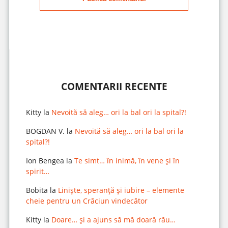
COMENTARII RECENTE
Kitty
la
Nevoită să aleg… ori la bal ori la spital?!
BOGDAN V.
la
Nevoită să aleg… ori la bal ori la
spital?!
Ion Bengea
la
Te simt… în inimă, în vene și în
spirit…
Bobita
la
Liniște, speranță și iubire – elemente
cheie pentru un Crăciun vindecător
Kitty
la
Doare… și a ajuns să mă doară rău…