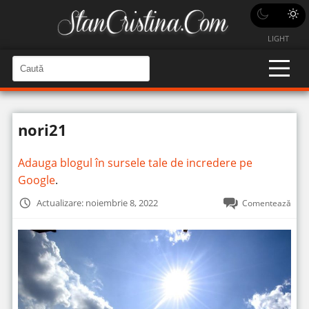
LIGHT
C
a
C
a
u
u
t
t
ă
nori21
î
ă
n
S
î
i
Adauga blogul în sursele tale de incredere pe
t
n
e
Google
.
s
i
Actualizare: noiembrie 8, 2022
Comentează
t
e