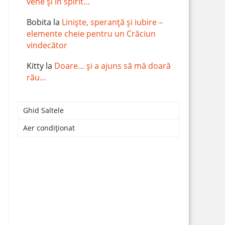
vene și în spirit…
Bobita
la
Liniște, speranță și iubire –
elemente cheie pentru un Crăciun
vindecător
Kitty
la
Doare… și a ajuns să mă doară
rău…
Ghid Saltele
Aer condiționat