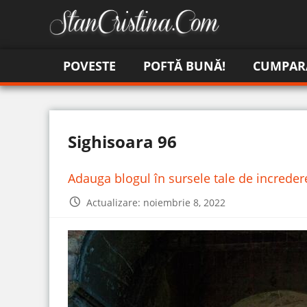
POVESTE
POFTĂ BUNĂ!
CUMPAR
Sighisoara 96
Adauga blogul în sursele tale de increde
Actualizare: noiembrie 8, 2022