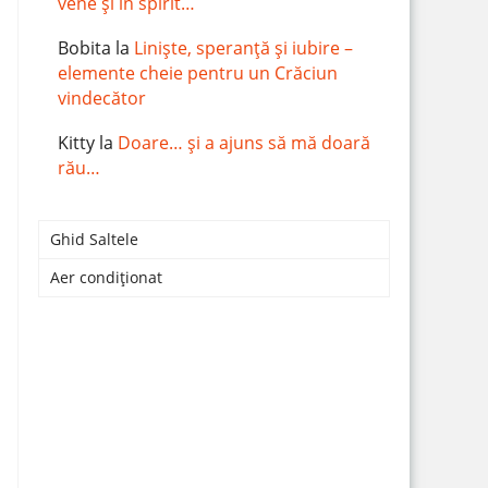
vene și în spirit…
Bobita
la
Liniște, speranță și iubire –
elemente cheie pentru un Crăciun
vindecător
Kitty
la
Doare… și a ajuns să mă doară
rău…
Ghid Saltele
Aer condiționat