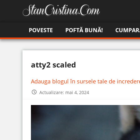
POVESTE
POFTĂ BUNĂ!
CUMPAR
atty2 scaled
Adauga blogul în sursele tale de increde
Actualizare: mai 4, 2024