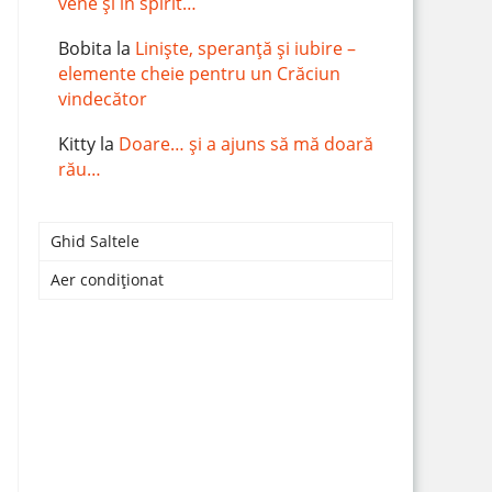
vene și în spirit…
Bobita
la
Liniște, speranță și iubire –
elemente cheie pentru un Crăciun
vindecător
Kitty
la
Doare… și a ajuns să mă doară
rău…
Ghid Saltele
Aer condiționat