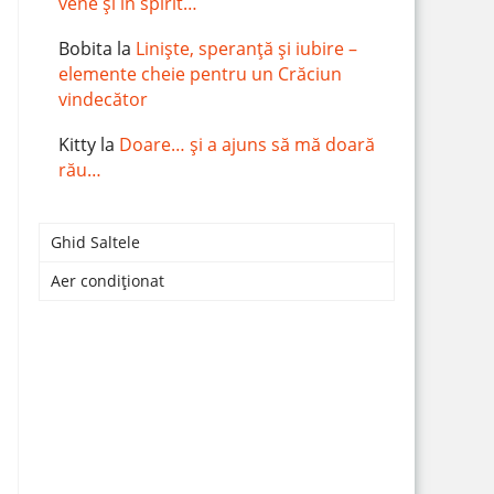
vene și în spirit…
Bobita
la
Liniște, speranță și iubire –
elemente cheie pentru un Crăciun
vindecător
Kitty
la
Doare… și a ajuns să mă doară
rău…
Ghid Saltele
Aer condiționat