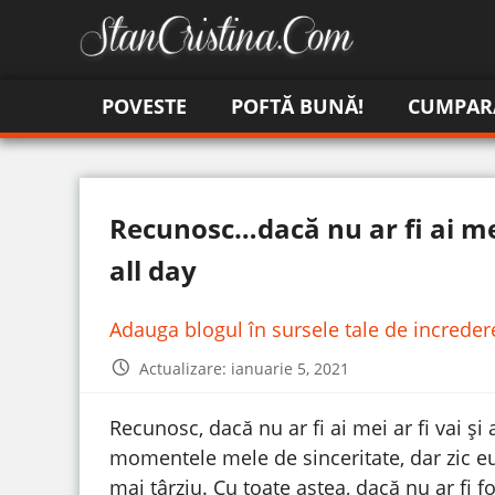
POVESTE
POFTĂ BUNĂ!
CUMPAR
Recunosc…dacă nu ar fi ai me
all day
Adauga blogul în sursele tale de increde
Actualizare: ianuarie 5, 2021
Recunosc, dacă nu ar fi ai mei ar fi vai 
momentele mele de sinceritate, dar zic eu
mai târziu. Cu toate astea, dacă nu ar fi f