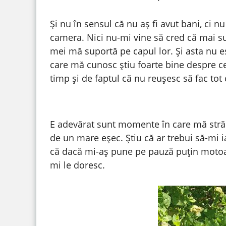
Și nu în sensul că nu aș fi avut bani, ci n
camera. Nici nu-mi vine să cred că mai su
mei mă suportă pe capul lor. Și asta nu e
care mă cunosc știu foarte bine despre ce
timp și de faptul că nu reușesc să fac to
E adevărat sunt momente în care mă străd
de un mare eșec. Știu că ar trebui să-mi
că dacă mi-aș pune pe pauză puțin motoar
mi le doresc.