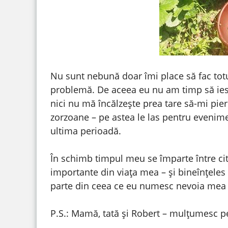
Nu sunt nebună doar îmi place să fac totul
problemă. De aceea eu nu am timp să ies 
nici nu mă încălzește prea tare să-mi pier
zorzoane – pe astea le las pentru evenimen
ultima perioadă.
În schimb timpul meu se împarte între citi
importante din viața mea – și bineînțele
parte din ceea ce eu numesc nevoia mea de
P.S.: Mamă, tată și Robert – mulțumesc pe