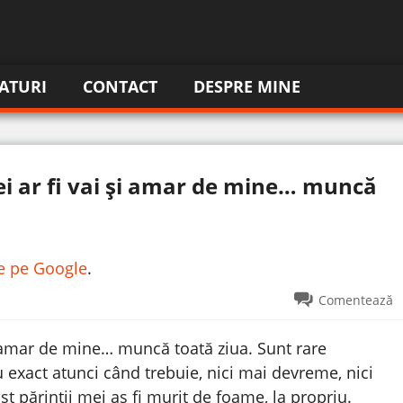
ATURI
CONTACT
DESPRE MINE
i ar fi vai și amar de mine… muncă
re pe Google
.
Comentează
și amar de mine… muncă toată ziua. Sunt rare
 exact atunci când trebuie, nici mai devreme, nici
ost părinții mei aș fi murit de foame, la propriu.