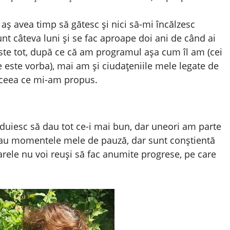
u aș avea timp să gătesc și nici să-mi încălzesc
nt câteva luni și se fac aproape doi ani de când ai
ste tot, după ce că am programul așa cum îl am (cei
 este vorba), mai am și ciudațeniile mele legate de
t ceea ce mi-am propus.
uiesc să dau tot ce-i mai bun, dar uneori am parte
 iau momentele mele de pauză, dar sunt conștientă
ele nu voi reuși să fac anumite progrese, pe care