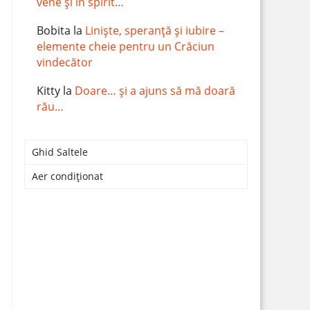
vene și în spirit…
Bobita
la
Liniște, speranță și iubire –
elemente cheie pentru un Crăciun
vindecător
Kitty
la
Doare… și a ajuns să mă doară
rău…
Ghid Saltele
Aer condiționat