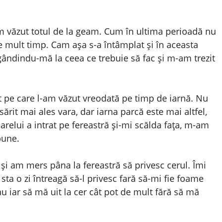
 Am văzut totul de la geam. Cum în ultima perioadă nu
 mult timp. Cam așa s-a întâmplat și în aceasta
ândindu-mă la ceea ce trebuie să fac și m-am trezit
it pe care l-am văzut vreodată pe timp de iarnă. Nu
sărit mai ales vara, dar iarna parcă este mai altfel,
relui a intrat pe fereastră și-mi scălda fața, m-am
bune.
 și am mers pâna la fereastră să privesc cerul. Îmi
 sta o zi întreagă să-l privesc fară să-mi fie foame
au iar să mă uit la cer cât pot de mult fără să mă