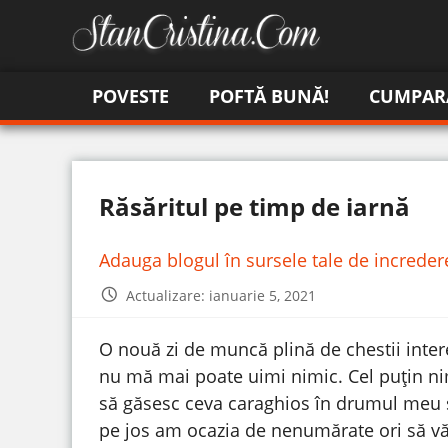
POVESTE
POFTĂ BUNĂ!
CUMPAR
Răsăritul pe timp de iarnă
Adauga blogul în sursele tale de increde
Actualizare: ianuarie 5, 2021
O nouă zi de muncă plină de chestii inte
nu mă mai poate uimi nimic. Cel puțin ni
să găsesc ceva caraghios în drumul meu 
pe jos am ocazia de nenumărate ori să văd