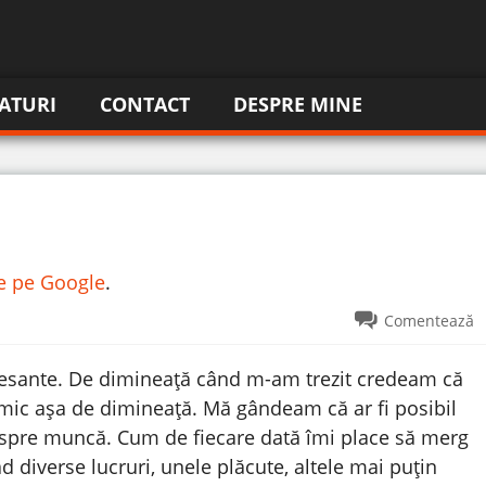
ATURI
CONTACT
DESPRE MINE
re pe Google
.
Comentează
resante. De dimineață când m-am trezit credeam că
mic așa de dimineață. Mă gândeam că ar fi posibil
spre muncă. Cum de fiecare dată îmi place să merg
 diverse lucruri, unele plăcute, altele mai puțin