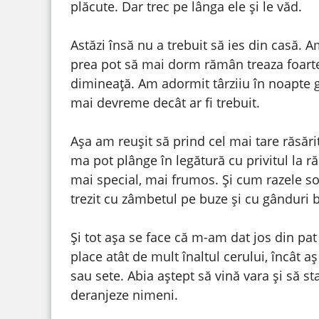
plăcute. Dar trec pe lânga ele și le văd.
Astăzi însă nu a trebuit să ies din casă.
prea pot să mai dorm rămân treaza foarte
dimineață. Am adormit târziiu în noapte g
mai devreme decât ar fi trebuit.
Așa am reușit să prind cel mai tare răsăr
ma pot plânge în legătură cu privitul la ră
mai special, mai frumos. Și cum razele soa
trezit cu zâmbetul pe buze și cu gânduri 
Și tot așa se face că m-am dat jos din pat
place atât de mult înaltul cerului, încât aș
sau sete. Abia aștept să vină vara și să st
deranjeze nimeni.