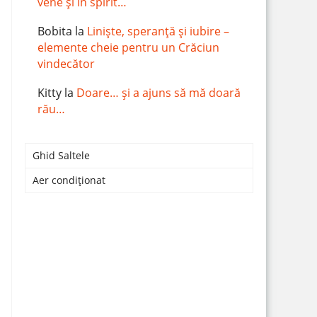
vene și în spirit…
Bobita
la
Liniște, speranță și iubire –
elemente cheie pentru un Crăciun
vindecător
Kitty
la
Doare… și a ajuns să mă doară
rău…
Ghid Saltele
Aer condiționat