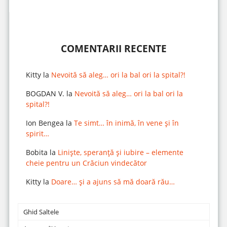
COMENTARII RECENTE
Kitty
la
Nevoită să aleg… ori la bal ori la spital?!
BOGDAN V.
la
Nevoită să aleg… ori la bal ori la
spital?!
Ion Bengea
la
Te simt… în inimă, în vene și în
spirit…
Bobita
la
Liniște, speranță și iubire – elemente
cheie pentru un Crăciun vindecător
Kitty
la
Doare… și a ajuns să mă doară rău…
Ghid Saltele