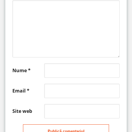
Nume
*
Email
*
Site web
Publică comentariul