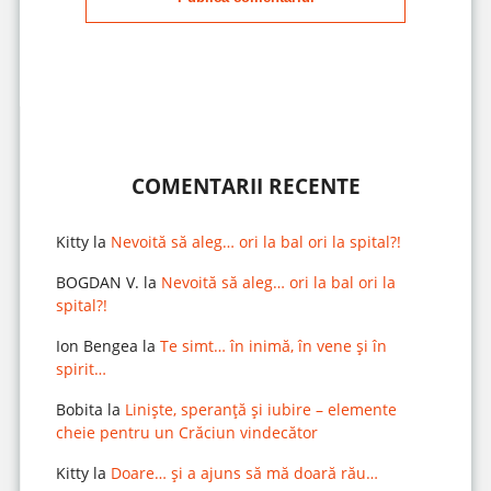
COMENTARII RECENTE
Kitty
la
Nevoită să aleg… ori la bal ori la spital?!
BOGDAN V.
la
Nevoită să aleg… ori la bal ori la
spital?!
Ion Bengea
la
Te simt… în inimă, în vene și în
spirit…
Bobita
la
Liniște, speranță și iubire – elemente
cheie pentru un Crăciun vindecător
Kitty
la
Doare… și a ajuns să mă doară rău…