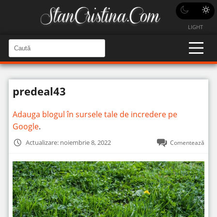
LIGHT
C
a
C
a
u
u
t
t
ă
predeal43
î
ă
n
S
î
i
Adauga blogul în sursele tale de incredere pe
t
n
e
Google
.
s
i
Actualizare: noiembrie 8, 2022
Comentează
t
e