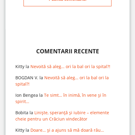
COMENTARII RECENTE
Kitty
la
Nevoită să aleg… ori la bal ori la spital?!
BOGDAN V.
la
Nevoită să aleg… ori la bal ori la
spital?!
Ion Bengea
la
Te simt… în inimă, în vene și în
spirit…
Bobita
la
Liniște, speranță și iubire – elemente
cheie pentru un Crăciun vindecător
Kitty
la
Doare… și a ajuns să mă doară rău…