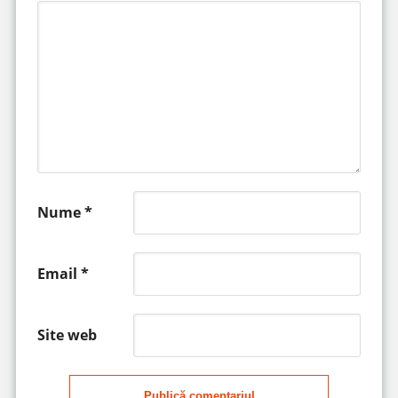
Nume
*
Email
*
Site web
Publică comentariul