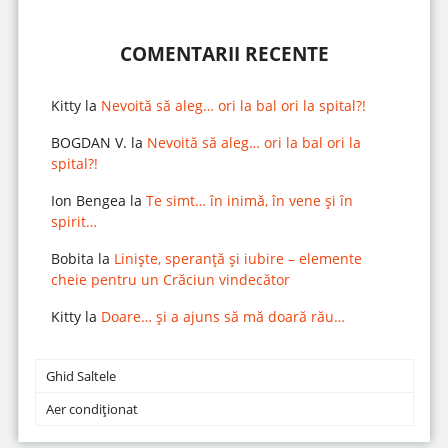
COMENTARII RECENTE
Kitty
la
Nevoită să aleg… ori la bal ori la spital?!
BOGDAN V.
la
Nevoită să aleg… ori la bal ori la
spital?!
Ion Bengea
la
Te simt… în inimă, în vene și în
spirit…
Bobita
la
Liniște, speranță și iubire – elemente
cheie pentru un Crăciun vindecător
Kitty
la
Doare… și a ajuns să mă doară rău…
Ghid Saltele
Aer condiționat