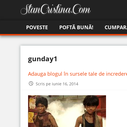
POVESTE
POFTĂ BUNĂ!
CUMPAR
gunday1
Adauga blogul în sursele tale de increde
Scris pe iunie 16, 2014