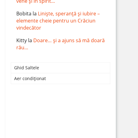
vene și în spirit…
Bobita
la
Liniște, speranță și iubire –
elemente cheie pentru un Crăciun
vindecător
Kitty
la
Doare… și a ajuns să mă doară
rău…
Ghid Saltele
Aer condiționat