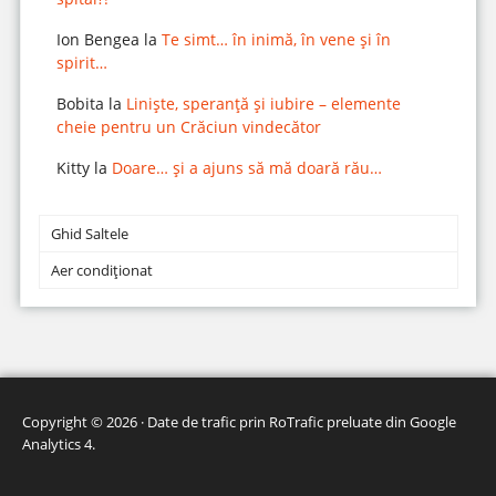
Ion Bengea
la
Te simt… în inimă, în vene și în
spirit…
Bobita
la
Liniște, speranță și iubire – elemente
cheie pentru un Crăciun vindecător
Kitty
la
Doare… și a ajuns să mă doară rău…
Ghid Saltele
Aer condiționat
Copyright © 2026 · Date de trafic prin
RoTrafic preluate din Google
Analytics 4
.