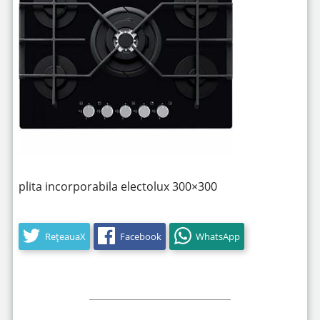
plita incorporabila electolux 300×300
RețeauaX
Facebook
WhatsApp