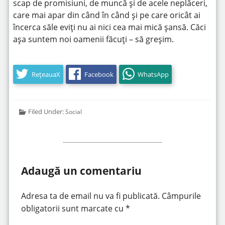
scap de promisiuni, de muncă și de acele neplăceri,
care mai apar din când în când și pe care oricât ai
încerca săle eviți nu ai nici cea mai mică șansă. Căci
așa suntem noi oamenii făcuți – să greșim.
RețeauaX
Facebook
WhatsApp
Filed Under:
Social
Adaugă un comentariu
Adresa ta de email nu va fi publicată.
Câmpurile
obligatorii sunt marcate cu
*