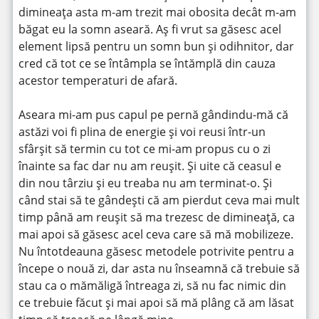
dimineața asta m-am trezit mai obosita decât m-am
băgat eu la somn aseară. Aș fi vrut sa găsesc acel
element lipsă pentru un somn bun și odihnitor, dar
cred că tot ce se întâmpla se întămplă din cauza
acestor temperaturi de afară.
Aseara mi-am pus capul pe pernă gândindu-mă că
astăzi voi fi plina de energie și voi reusi într-un
sfârșit să termin cu tot ce mi-am propus cu o zi
înainte sa fac dar nu am reușit. Și uite că ceasul e
din nou târziu și eu treaba nu am terminat-o. Și
când stai să te gândești că am pierdut ceva mai mult
timp până am reușit să ma trezesc de dimineață, ca
mai apoi să găsesc acel ceva care să mă mobilizeze.
Nu întotdeauna găsesc metodele potrivite pentru a
începe o nouă zi, dar asta nu înseamnă că trebuie să
stau ca o mămăligă întreaga zi, să nu fac nimic din
ce trebuie făcut și mai apoi să mă plâng că am lăsat