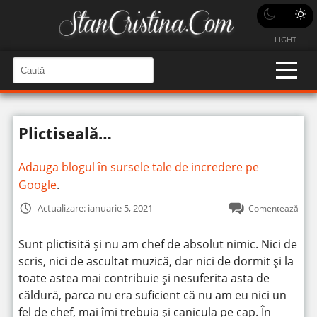
LIGHT
C
a
C
a
u
u
t
t
ă
Plictiseală…
î
ă
n
S
î
i
Adauga blogul în sursele tale de incredere pe
t
n
e
Google
.
s
i
Actualizare: ianuarie 5, 2021
Comentează
t
e
Sunt plictisită și nu am chef de absolut nimic. Nici de
scris, nici de ascultat muzică, dar nici de dormit și la
toate astea mai contribuie și nesuferita asta de
căldură, parca nu era suficient că nu am eu nici un
fel de chef, mai îmi trebuia și canicula pe cap. În