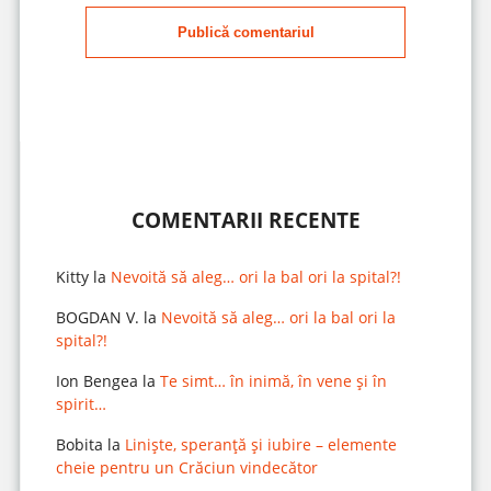
Publică comentariul
COMENTARII RECENTE
Kitty
la
Nevoită să aleg… ori la bal ori la spital?!
BOGDAN V.
la
Nevoită să aleg… ori la bal ori la
spital?!
Ion Bengea
la
Te simt… în inimă, în vene și în
spirit…
Bobita
la
Liniște, speranță și iubire – elemente
cheie pentru un Crăciun vindecător