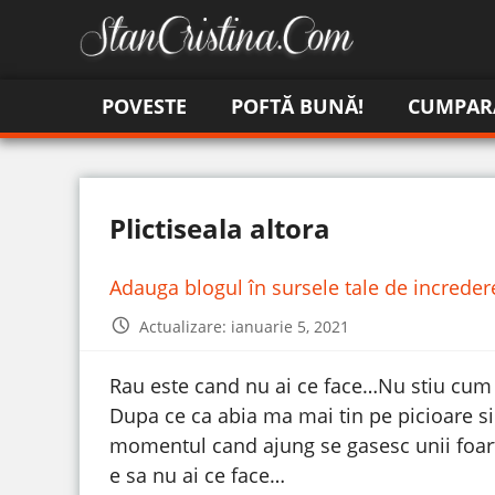
POVESTE
POFTĂ BUNĂ!
CUMPAR
Plictiseala altora
Adauga blogul în sursele tale de increde
Actualizare: ianuarie 5, 2021
Rau este cand nu ai ce face…Nu stiu cum 
Dupa ce ca abia ma mai tin pe picioare si
momentul cand ajung se gasesc unii foa
e sa nu ai ce face…