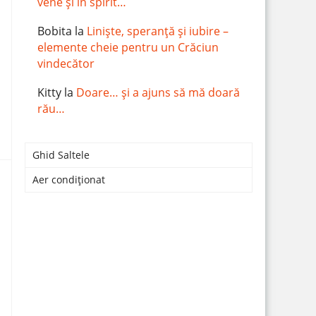
vene și în spirit…
Bobita
la
Liniște, speranță și iubire –
elemente cheie pentru un Crăciun
vindecător
Kitty
la
Doare… și a ajuns să mă doară
rău…
Ghid Saltele
Aer condiționat