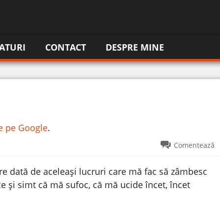
ATURI
CONTACT
DESPRE MINE
re pe Google
.
Comentează
re dată de aceleași lucruri care mă fac să zâmbesc
e și simt că mă sufoc, că mă ucide încet, încet