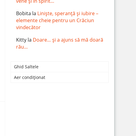
vene și în spirit…
Bobita
la
Liniște, speranță și iubire –
elemente cheie pentru un Crăciun
vindecător
Kitty
la
Doare… și a ajuns să mă doară
rău…
Ghid Saltele
Aer condiționat