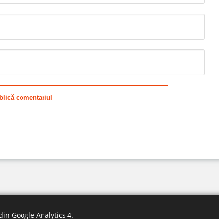
blică comentariul
din Google Analytics 4
.