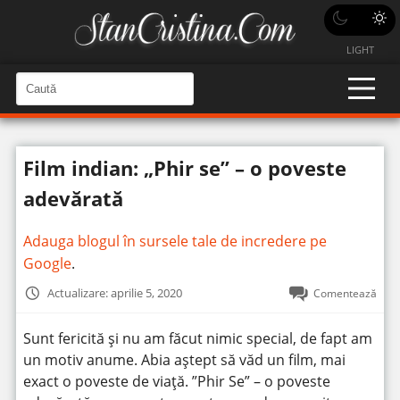
LIGHT
C
a
C
a
u
u
t
t
ă
Film indian: „Phir se” – o poveste
î
ă
n
S
î
adevărată
i
t
n
e
s
Adauga blogul în sursele tale de incredere pe
i
Google
.
t
Actualizare: aprilie 5, 2020
Comentează
e
Sunt fericită și nu am făcut nimic special, de fapt am
un motiv anume. Abia aștept să văd un film, mai
exact o poveste de viață. ”Phir Se” – o poveste