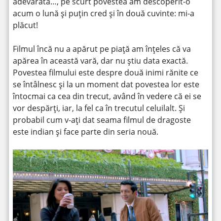
adevărată…, pe scurt povestea am descoperit-o
acum o lună și puțin cred și în două cuvinte: mi-a
plăcut!
Filmul încă nu a apărut pe piață am înțeles că va
apărea în această vară, dar nu știu data exactă.
Povestea filmului este despre două inimi rănite ce
se întâlnesc și la un moment dat povestea lor este
întocmai ca cea din trecut, având în vedere că ei se
vor despărți, iar, la fel ca în trecutul celuilalt. Și
probabil cum v-ați dat seama filmul de dragoste
este indian și face parte din seria nouă.