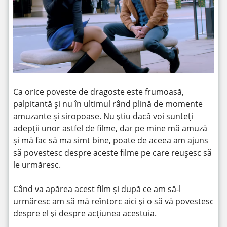
Ca orice poveste de dragoste este frumoasă,
palpitantă și nu în ultimul rând plină de momente
amuzante și siropoase. Nu știu dacă voi sunteți
adepții unor astfel de filme, dar pe mine mă amuză
și mă fac să ma simt bine, poate de aceea am ajuns
să povestesc despre aceste filme pe care reușesc să
le urmăresc.
Când va apărea acest film și după ce am să-l
urmăresc am să mă reîntorc aici și o să vă povestesc
despre el și despre acțiunea acestuia.