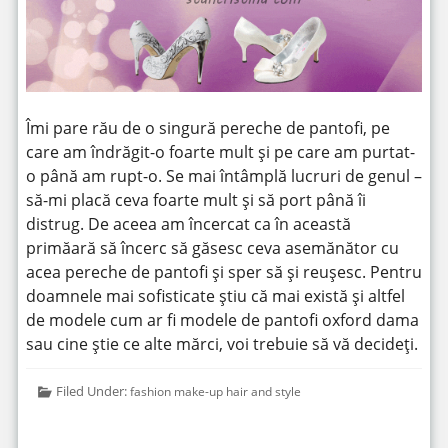
Îmi pare rău de o singură pereche de pantofi, pe
care am îndrăgit-o foarte mult și pe care am purtat-
o până am rupt-o. Se mai întâmplă lucruri de genul –
să-mi placă ceva foarte mult și să port până îi
distrug. De aceea am încercat ca în această
primăară să încerc să găsesc ceva asemănător cu
acea pereche de pantofi și sper să și reușesc. Pentru
doamnele mai sofisticate știu că mai există și altfel
de modele cum ar fi modele de pantofi oxford dama
sau cine știe ce alte mărci, voi trebuie să vă decideți.
Filed Under:
fashion make-up hair and style