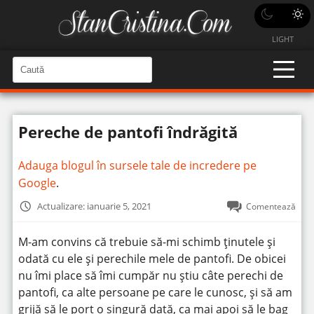
LIGHT
C
a
C
a
u
u
t
t
ă
Pereche de pantofi îndrăgită
î
ă
n
S
î
i
Adauga blogul în sursele tale de incredere pe
t
n
e
Google
.
s
i
Actualizare: ianuarie 5, 2021
Comentează
t
e
M-am convins că trebuie să-mi schimb ținutele și
odată cu ele și perechile mele de pantofi. De obicei
nu îmi place să îmi cumpăr nu știu câte perechi de
pantofi, ca alte persoane pe care le cunosc, și să am
grijă să le port o singură dată, ca mai apoi să le bag