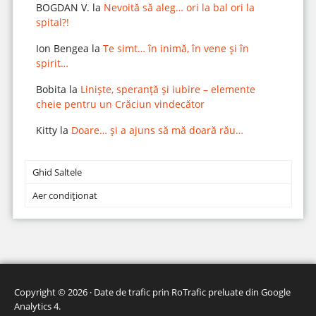
BOGDAN V.
la
Nevoită să aleg… ori la bal ori la
spital?!
Ion Bengea
la
Te simt… în inimă, în vene și în
spirit…
Bobita
la
Liniște, speranță și iubire – elemente
cheie pentru un Crăciun vindecător
Kitty
la
Doare… și a ajuns să mă doară rău…
Ghid Saltele
Aer condiționat
Copyright © 2026 · Date de trafic prin
RoTrafic preluate din Google
Analytics 4
.