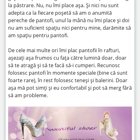
la păstrare. Nu, nu îmi place așa. Și nici nu sunt
adepta ca la fiecare poșetă să am o anumită
pereche de pantofi, unul la mână nu îmi place și doi
nu am suficient spațiu nici pentru mine, darămite să
am spațiu pentru pantofi.
De cele mai multe ori îmi plac pantofii în rafturi,
așezați așa frumos cu fața către lumină doar, doar
să te atragă și să te facă să-i cumperi. Recunosc
folosesc pantofi în momente speciale (bine că sunt
foarte rare), în rest folosesc teneși și balerini. Doar
așa mă pot simți și eu confortabil și pot să merg fără
să am probleme.