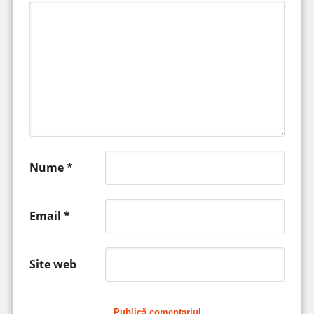
Nume
*
Email
*
Site web
Publică comentariul