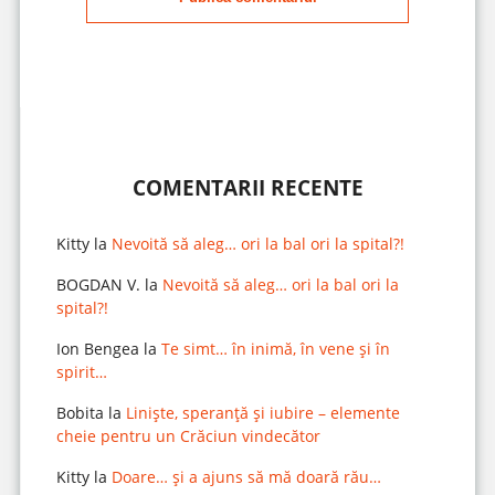
COMENTARII RECENTE
Kitty
la
Nevoită să aleg… ori la bal ori la spital?!
BOGDAN V.
la
Nevoită să aleg… ori la bal ori la
spital?!
Ion Bengea
la
Te simt… în inimă, în vene și în
spirit…
Bobita
la
Liniște, speranță și iubire – elemente
cheie pentru un Crăciun vindecător
Kitty
la
Doare… și a ajuns să mă doară rău…