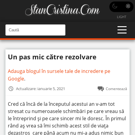
LIGHT
C
a
C
a
u
u
t
t
ă
Un pas mic către rezolvare
î
ă
n
S
î
i
Adauga blogul în sursele tale de incredere pe
t
n
e
Google
.
s
i
Actualizare: ianuarie 5, 2021
Comentează
t
e
Cred că încă de la începutul acestui an v-am tot
stresat cu numeroasele schimbări pe care vreau să
le întreprind și pe care sincer mi le doresc. În primul
rând aș vrea să îmi schimb acest stil de viața
dezastros care până acum nu mi-a adus nimic bun