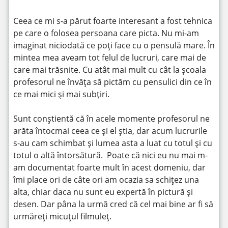
Ceea ce mi s-a părut foarte interesant a fost tehnica
pe care o folosea persoana care picta. Nu mi-am
imaginat niciodată ce poți face cu o pensulă mare. În
mintea mea aveam tot felul de lucruri, care mai de
care mai trăsnite. Cu atât mai mult cu cât la școala
profesorul ne învăța să pictăm cu pensulici din ce în
ce mai mici și mai subțiri.
Sunt conștientă că în acele momente profesorul ne
arăta întocmai ceea ce și el știa, dar acum lucrurile
s-au cam schimbat și lumea asta a luat cu totul și cu
totul o altă întorsătură. Poate că nici eu nu mai m-
am documentat foarte mult în acest domeniu, dar
îmi place ori de câte ori am ocazia sa schițez una
alta, chiar daca nu sunt eu expertă în pictură și
desen. Dar pâna la urmă cred că cel mai bine ar fi să
urmăreți micuțul filmuleț.