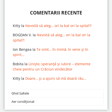
COMENTARII RECENTE
Kitty
la
Nevoită să aleg… ori la bal ori la spital?!
BOGDAN V.
la
Nevoită să aleg… ori la bal ori la
spital?!
Ion Bengea
la
Te simt… în inimă, în vene și în
spirit…
Bobita
la
Liniște, speranță și iubire – elemente
cheie pentru un Crăciun vindecător
Kitty
la
Doare… și a ajuns să mă doară rău…
Ghid Saltele
Aer condiționat