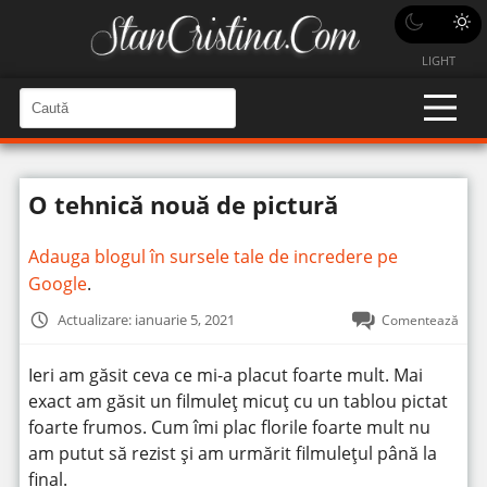
LIGHT
C
a
C
a
u
u
t
t
ă
O tehnică nouă de pictură
î
ă
n
S
î
i
Adauga blogul în sursele tale de incredere pe
t
n
e
Google
.
s
i
Actualizare: ianuarie 5, 2021
Comentează
t
e
Ieri am găsit ceva ce mi-a placut foarte mult. Mai
exact am găsit un filmuleț micuț cu un tablou pictat
foarte frumos. Cum îmi plac florile foarte mult nu
am putut să rezist și am urmărit filmulețul până la
final.