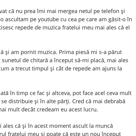
at că nu prea îmi mai mergea netul pe telefon și
 o ascultam pe youtube cu cea pe care am găsit-o în
ctisesc repede de muzica fratelui meu mai ales că el
asă și am pornit muzica. Prima piesă mi s-a părut
sunetul de chitară a început să-mi placă, mai ales
 cum a trecut timpul și cât de repede am ajuns la
tă în timp ce fac și altceva, pot face acel ceva mult
se distribuie și în alte părți. Cred că mai debrabă
mai mult decât credeam eu acest lucru.
i ales că și în acest moment ascult la muncă
ul fratelui meu și poate că este un nou început