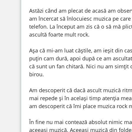
Astăzi când am plecat de acasă am observ
am încercat să înlocuiesc muzica pe care
telefon. La început am zis că o să mă pli
ascultă foarte mult rock.
Așa că mi-am luat căștile, am ieșit din c
puțin cam dură, apoi după ce am ascultat 
că sunt un fan chitară. Nici nu am simțit
birou.
Am descoperit că dacă ascult muzică ritma
mai repede și în același timp atenția mea 
am descoperit că îmi place muzica rock 
În fine nu mai contează absolut nimic ma
aceeași muzică. Aceeași muzică din folder