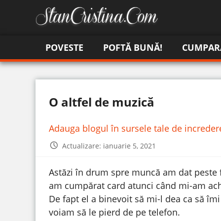
POVESTE
POFTĂ BUNĂ!
CUMPAR
O altfel de muzică
Adauga blogul în sursele tale de increde
Actualizare: ianuarie 5, 2021
Astăzi în drum spre muncă am dat peste f
am cumpărat card atunci când mi-am achiz
De fapt el a binevoit să mi-l dea ca să î
voiam să le pierd de pe telefon.