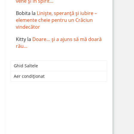
vene și în spirit…
Bobita
la
Liniște, speranță și iubire –
elemente cheie pentru un Crăciun
vindecător
Kitty
la
Doare… și a ajuns să mă doară
rău…
Ghid Saltele
Aer condiționat