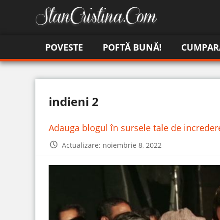
POVESTE
POFTĂ BUNĂ!
CUMPAR
indieni 2
Adauga blogul în sursele tale de increde
Actualizare: noiembrie 8, 2022