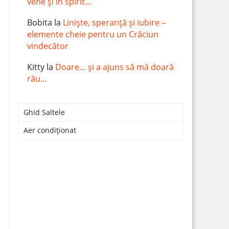
vene și în spirit…
Bobita
la
Liniște, speranță și iubire –
elemente cheie pentru un Crăciun
vindecător
Kitty
la
Doare… și a ajuns să mă doară
rău…
Ghid Saltele
Aer condiționat